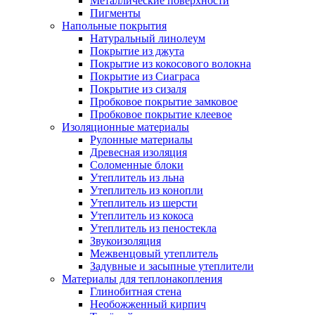
Металлические поверхности
Пигменты
Напольные покрытия
Натуральный линолеум
Покрытие из джута
Покрытие из кокосового волокна
Покрытие из Сиаграса
Покрытие из сизаля
Пробковое покрытие замковое
Пробковое покрытие клеевое
Изоляционные материалы
Рулонные материалы
Древесная изоляция
Соломенные блоки
Утеплитель из льна
Утеплитель из конопли
Утеплитель из шерсти
Утеплитель из кокоса
Утеплитель из пеностекла
Звукоизоляция
Межвенцовый утеплитель
Задувные и засыпные утеплители
Материалы для теплонакопления
Глинобитная стена
Необожженный кирпич