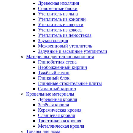
Древесная изоляция
Соломенные блоки
Утеплитель из льна
Утеплитель из конопли
Утеплитель из шерсти
Утеплитель из кокоса
Утеплитель из пеностекла
Звукоизоляция
Межвенцовый утеплитель
Задувные и засыпные утеплители
Материалы для теплонакопления
Глинобитная стена
Необожженный кирпич
Тяжёлый саман
Глиняный блок
Глиняные строительные плиты
Саманный кирпич
Кровельные материалы
Деревянная кровля
Зелёная кровля
Керамическая кровля
Сланцевая кровля
Тростниковая кровля
Металлическая кровля
Товары для дома