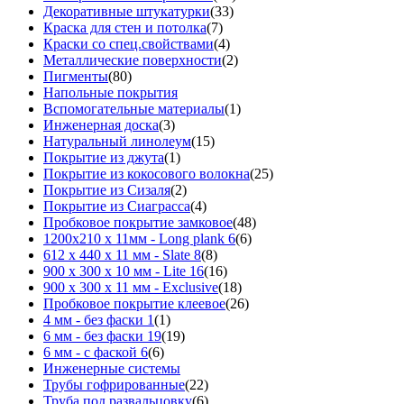
Декоративные штукатурки
(33)
Краска для стен и потолка
(7)
Краски со спец.свойствами
(4)
Металлические поверхности
(2)
Пигменты
(80)
Напольные покрытия
Вспомогательные материалы
(1)
Инженерная доска
(3)
Натуральный линолеум
(15)
Покрытие из джута
(1)
Покрытие из кокосового волокна
(25)
Покрытие из Сизаля
(2)
Покрытие из Сиаграсса
(4)
Пробковое покрытие замковое
(48)
1200х210 х 11мм - Long plank 6
(6)
612 х 440 х 11 мм - Slate 8
(8)
900 х 300 х 10 мм - Lite 16
(16)
900 х 300 х 11 мм - Exclusive
(18)
Пробковое покрытие клеевое
(26)
4 мм - без фаски 1
(1)
6 мм - без фаски 19
(19)
6 мм - с фаской 6
(6)
Инженерные системы
Трубы гофрированные
(22)
Труба под развальцовку
(6)