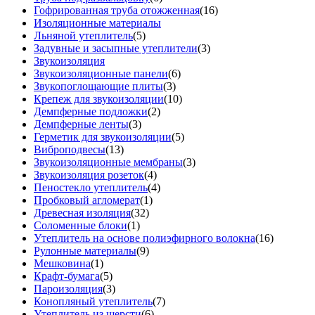
Гофрированная труба отожженная
(16)
Изоляционные материалы
Льняной утеплитель
(5)
Задувные и засыпные утеплители
(3)
Звукоизоляция
Звукоизоляционные панели
(6)
Звукопоглощающие плиты
(3)
Крепеж для звукоизоляции
(10)
Демпферные подложки
(2)
Демпферные ленты
(3)
Герметик для звукоизоляции
(5)
Виброподвесы
(13)
Звукоизоляционные мембраны
(3)
Звукоизоляция розеток
(4)
Пеностекло утеплитель
(4)
Пробковый агломерат
(1)
Древесная изоляция
(32)
Соломенные блоки
(1)
Утеплитель на основе полиэфирного волокна
(16)
Рулонные материалы
(9)
Мешковина
(1)
Крафт-бумага
(5)
Пароизоляция
(3)
Конопляный утеплитель
(7)
Утеплитель из шерсти
(6)