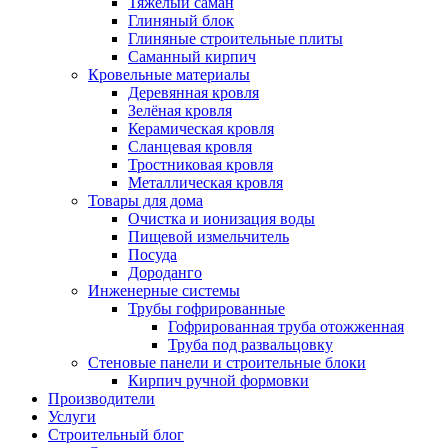
Тяжёлый саман
Глиняный блок
Глиняные строительные плиты
Саманный кирпич
Кровельные материалы
Деревянная кровля
Зелёная кровля
Керамическая кровля
Сланцевая кровля
Тростниковая кровля
Металлическая кровля
Товары для дома
Очистка и ионизация воды
Пищевой измельчитель
Посуда
Дороданго
Инженерные системы
Трубы гофрированные
Гофрированная труба отожженная
Труба под развальцовку
Стеновые панели и строительные блоки
Кирпич ручной формовки
Производители
Услуги
Строительный блог