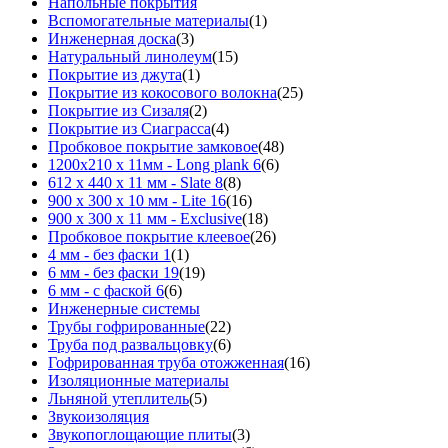
Напольные покрытия
Вспомогательные материалы
(1)
Инженерная доска
(3)
Натуральный линолеум
(15)
Покрытие из джута
(1)
Покрытие из кокосового волокна
(25)
Покрытие из Сизаля
(2)
Покрытие из Сиаграсса
(4)
Пробковое покрытие замковое
(48)
1200х210 х 11мм - Long plank 6
(6)
612 х 440 х 11 мм - Slate 8
(8)
900 х 300 х 10 мм - Lite 16
(16)
900 х 300 х 11 мм - Exclusive
(18)
Пробковое покрытие клеевое
(26)
4 мм - без фаски 1
(1)
6 мм - без фаски 19
(19)
6 мм - с фаской 6
(6)
Инженерные системы
Трубы гофрированные
(22)
Труба под развальцовку
(6)
Гофрированная труба отожженная
(16)
Изоляционные материалы
Льняной утеплитель
(5)
Звукоизоляция
Звукопоглощающие плиты
(3)