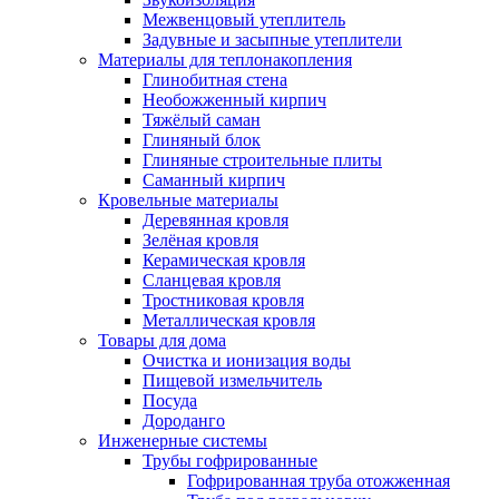
Межвенцовый утеплитель
Задувные и засыпные утеплители
Материалы для теплонакопления
Глинобитная стена
Необожженный кирпич
Тяжёлый саман
Глиняный блок
Глиняные строительные плиты
Саманный кирпич
Кровельные материалы
Деревянная кровля
Зелёная кровля
Керамическая кровля
Сланцевая кровля
Тростниковая кровля
Металлическая кровля
Товары для дома
Очистка и ионизация воды
Пищевой измельчитель
Посуда
Дороданго
Инженерные системы
Трубы гофрированные
Гофрированная труба отожженная