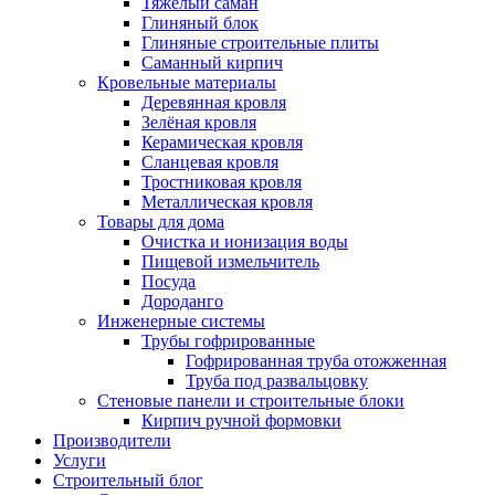
Тяжёлый саман
Глиняный блок
Глиняные строительные плиты
Саманный кирпич
Кровельные материалы
Деревянная кровля
Зелёная кровля
Керамическая кровля
Сланцевая кровля
Тростниковая кровля
Металлическая кровля
Товары для дома
Очистка и ионизация воды
Пищевой измельчитель
Посуда
Дороданго
Инженерные системы
Трубы гофрированные
Гофрированная труба отожженная
Труба под развальцовку
Стеновые панели и строительные блоки
Кирпич ручной формовки
Производители
Услуги
Строительный блог