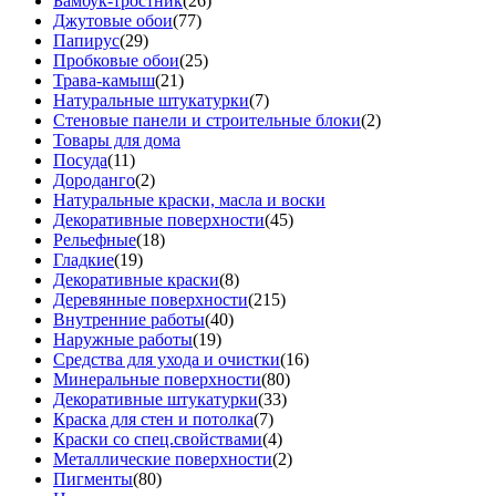
Бамбук-тростник
(26)
Джутовые обои
(77)
Папирус
(29)
Пробковые обои
(25)
Трава-камыш
(21)
Натуральные штукатурки
(7)
Стеновые панели и строительные блоки
(2)
Товары для дома
Посуда
(11)
Дороданго
(2)
Натуральные краски, масла и воски
Декоративные поверхности
(45)
Рельефные
(18)
Гладкие
(19)
Декоративные краски
(8)
Деревянные поверхности
(215)
Внутренние работы
(40)
Наружные работы
(19)
Средства для ухода и очистки
(16)
Минеральные поверхности
(80)
Декоративные штукатурки
(33)
Краска для стен и потолка
(7)
Краски со спец.свойствами
(4)
Металлические поверхности
(2)
Пигменты
(80)