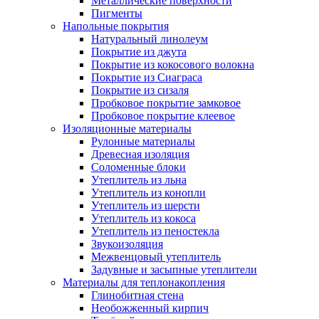
Металлические поверхности
Пигменты
Напольные покрытия
Натуральный линолеум
Покрытие из джута
Покрытие из кокосового волокна
Покрытие из Сиаграса
Покрытие из сизаля
Пробковое покрытие замковое
Пробковое покрытие клеевое
Изоляционные материалы
Рулонные материалы
Древесная изоляция
Соломенные блоки
Утеплитель из льна
Утеплитель из конопли
Утеплитель из шерсти
Утеплитель из кокоса
Утеплитель из пеностекла
Звукоизоляция
Межвенцовый утеплитель
Задувные и засыпные утеплители
Материалы для теплонакопления
Глинобитная стена
Необожженный кирпич