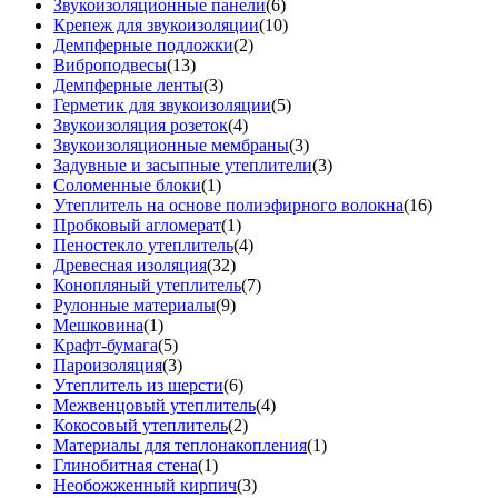
Звукоизоляционные панели
(6)
Крепеж для звукоизоляции
(10)
Демпферные подложки
(2)
Виброподвесы
(13)
Демпферные ленты
(3)
Герметик для звукоизоляции
(5)
Звукоизоляция розеток
(4)
Звукоизоляционные мембраны
(3)
Задувные и засыпные утеплители
(3)
Соломенные блоки
(1)
Утеплитель на основе полиэфирного волокна
(16)
Пробковый агломерат
(1)
Пеностекло утеплитель
(4)
Древесная изоляция
(32)
Конопляный утеплитель
(7)
Рулонные материалы
(9)
Мешковина
(1)
Крафт-бумага
(5)
Пароизоляция
(3)
Утеплитель из шерсти
(6)
Межвенцовый утеплитель
(4)
Кокосовый утеплитель
(2)
Материалы для теплонакопления
(1)
Глинобитная стена
(1)
Необожженный кирпич
(3)