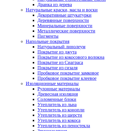
Дранка из дерева
Натуральные краски, масла и воски
Декоративные штукатурки
Деревянные поверхности
Минеральные поверхности
Металлические поверхности
Пигменты
Напольные покрытия
Натуральный линолеум
Покрытие из джута
Покрытие из кокосового волокна
Покрытие из Сиаграса
Покрытие из сизаля
Пробковое покрытие замковое
Пробковое покрытие клеевое
Изоляционные материалы
Рулонные материалы
Древесная изоляция
Соломенные блоки
Утеплитель из льна
Утеплитель из конопли
Утеплитель из шерсти
Утеплитель из кокоса
Утеплитель из пеностекла
Звукоизоляция