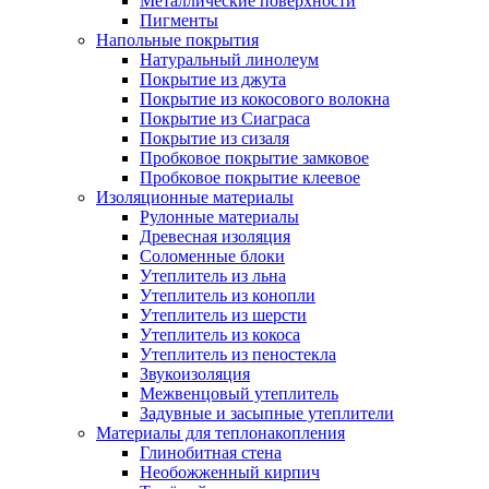
Металлические поверхности
Пигменты
Напольные покрытия
Натуральный линолеум
Покрытие из джута
Покрытие из кокосового волокна
Покрытие из Сиаграса
Покрытие из сизаля
Пробковое покрытие замковое
Пробковое покрытие клеевое
Изоляционные материалы
Рулонные материалы
Древесная изоляция
Соломенные блоки
Утеплитель из льна
Утеплитель из конопли
Утеплитель из шерсти
Утеплитель из кокоса
Утеплитель из пеностекла
Звукоизоляция
Межвенцовый утеплитель
Задувные и засыпные утеплители
Материалы для теплонакопления
Глинобитная стена
Необожженный кирпич