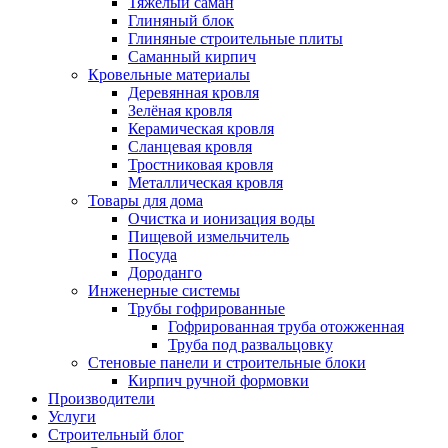
Тяжёлый саман
Глиняный блок
Глиняные строительные плиты
Саманный кирпич
Кровельные материалы
Деревянная кровля
Зелёная кровля
Керамическая кровля
Сланцевая кровля
Тростниковая кровля
Металлическая кровля
Товары для дома
Очистка и ионизация воды
Пищевой измельчитель
Посуда
Дороданго
Инженерные системы
Трубы гофрированные
Гофрированная труба отожженная
Труба под развальцовку
Стеновые панели и строительные блоки
Кирпич ручной формовки
Производители
Услуги
Строительный блог