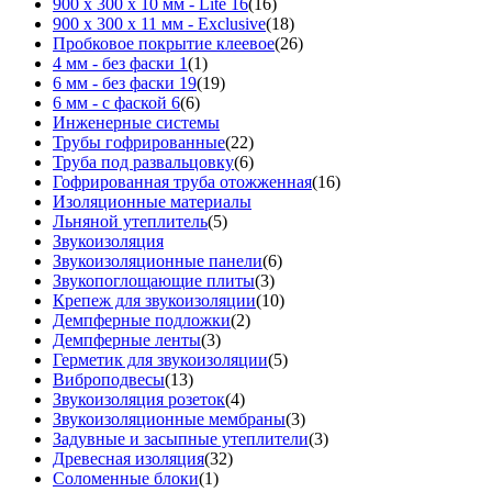
900 х 300 х 10 мм - Lite 16
(16)
900 х 300 х 11 мм - Exclusive
(18)
Пробковое покрытие клеевое
(26)
4 мм - без фаски 1
(1)
6 мм - без фаски 19
(19)
6 мм - с фаской 6
(6)
Инженерные системы
Трубы гофрированные
(22)
Труба под развальцовку
(6)
Гофрированная труба отожженная
(16)
Изоляционные материалы
Льняной утеплитель
(5)
Звукоизоляция
Звукоизоляционные панели
(6)
Звукопоглощающие плиты
(3)
Крепеж для звукоизоляции
(10)
Демпферные подложки
(2)
Демпферные ленты
(3)
Герметик для звукоизоляции
(5)
Виброподвесы
(13)
Звукоизоляция розеток
(4)
Звукоизоляционные мембраны
(3)
Задувные и засыпные утеплители
(3)
Древесная изоляция
(32)
Соломенные блоки
(1)