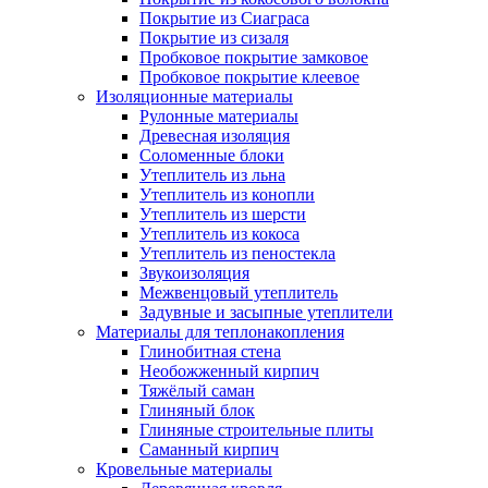
Покрытие из Сиаграса
Покрытие из сизаля
Пробковое покрытие замковое
Пробковое покрытие клеевое
Изоляционные материалы
Рулонные материалы
Древесная изоляция
Соломенные блоки
Утеплитель из льна
Утеплитель из конопли
Утеплитель из шерсти
Утеплитель из кокоса
Утеплитель из пеностекла
Звукоизоляция
Межвенцовый утеплитель
Задувные и засыпные утеплители
Материалы для теплонакопления
Глинобитная стена
Необожженный кирпич
Тяжёлый саман
Глиняный блок
Глиняные строительные плиты
Саманный кирпич
Кровельные материалы