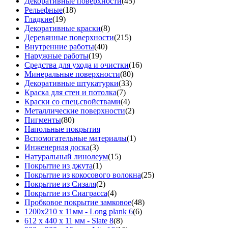
Декоративные поверхности
(45)
Рельефные
(18)
Гладкие
(19)
Декоративные краски
(8)
Деревянные поверхности
(215)
Внутренние работы
(40)
Наружные работы
(19)
Средства для ухода и очистки
(16)
Минеральные поверхности
(80)
Декоративные штукатурки
(33)
Краска для стен и потолка
(7)
Краски со спец.свойствами
(4)
Металлические поверхности
(2)
Пигменты
(80)
Напольные покрытия
Вспомогательные материалы
(1)
Инженерная доска
(3)
Натуральный линолеум
(15)
Покрытие из джута
(1)
Покрытие из кокосового волокна
(25)
Покрытие из Сизаля
(2)
Покрытие из Сиаграсса
(4)
Пробковое покрытие замковое
(48)
1200х210 х 11мм - Long plank 6
(6)
612 х 440 х 11 мм - Slate 8
(8)