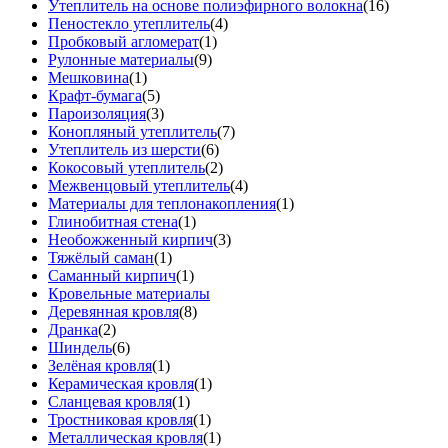
Утеплитель на основе полиэфирного волокна
(16)
Пеностекло утеплитель
(4)
Пробковый агломерат
(1)
Рулонные материалы
(9)
Мешковина
(1)
Крафт-бумага
(5)
Пароизоляция
(3)
Конопляный утеплитель
(7)
Утеплитель из шерсти
(6)
Кокосовый утеплитель
(2)
Межвенцовый утеплитель
(4)
Материалы для теплонакопления
(1)
Глинобитная стена
(1)
Необожженный кирпич
(3)
Тяжёлый саман
(1)
Саманный кирпич
(1)
Кровельные материалы
Деревянная кровля
(8)
Дранка
(2)
Шиндель
(6)
Зелёная кровля
(1)
Керамическая кровля
(1)
Сланцевая кровля
(1)
Тростниковая кровля
(1)
Металлическая кровля
(1)