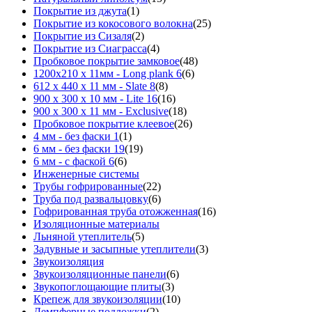
Покрытие из джута
(1)
Покрытие из кокосового волокна
(25)
Покрытие из Сизаля
(2)
Покрытие из Сиаграсса
(4)
Пробковое покрытие замковое
(48)
1200х210 х 11мм - Long plank 6
(6)
612 х 440 х 11 мм - Slate 8
(8)
900 х 300 х 10 мм - Lite 16
(16)
900 х 300 х 11 мм - Exclusive
(18)
Пробковое покрытие клеевое
(26)
4 мм - без фаски 1
(1)
6 мм - без фаски 19
(19)
6 мм - с фаской 6
(6)
Инженерные системы
Трубы гофрированные
(22)
Труба под развальцовку
(6)
Гофрированная труба отожженная
(16)
Изоляционные материалы
Льняной утеплитель
(5)
Задувные и засыпные утеплители
(3)
Звукоизоляция
Звукоизоляционные панели
(6)
Звукопоглощающие плиты
(3)
Крепеж для звукоизоляции
(10)
Демпферные подложки
(2)