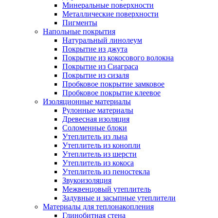
Минеральные поверхности
Металлические поверхности
Пигменты
Напольные покрытия
Натуральный линолеум
Покрытие из джута
Покрытие из кокосового волокна
Покрытие из Сиаграса
Покрытие из сизаля
Пробковое покрытие замковое
Пробковое покрытие клеевое
Изоляционные материалы
Рулонные материалы
Древесная изоляция
Соломенные блоки
Утеплитель из льна
Утеплитель из конопли
Утеплитель из шерсти
Утеплитель из кокоса
Утеплитель из пеностекла
Звукоизоляция
Межвенцовый утеплитель
Задувные и засыпные утеплители
Материалы для теплонакопления
Глинобитная стена