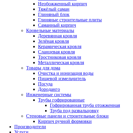
Необожженный кирпич
Тяжёлый саман
Глиняный блок
Глиняные строительные плиты
Саманный кирпич
Кровельные материалы
Деревянная кровля
Зелёная кровля
Керамическая кровля
Сланцевая кровля
Тростниковая кровля
Металлическая кровля
Товары для дома
Очистка и ионизация воды
Пищевой измельчитель
Посуда
Дороданго
Инженерные системы
Трубы гофрированные
Гофрированная труба отожженная
Труба под развальцовку
Стеновые панели и строительные блоки
Кирпич ручной формовки
Производители
Услуги