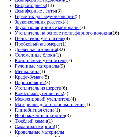
Виброподвесы
(13)
Демпферные ленты
(3)
Герметик для звукоизоляции
(5)
Звукоизоляция розеток
(4)
Звукоизоляционные мембраны
(3)
Утеплитель на основе полиэфирного волокна
(16)
Пеностекло утеплитель
(4)
Пробковый агломерат
(1)
Древесная изоляция
(32)
Соломенные блоки
(1)
Конопляный утеплитель
(7)
Рулонные материалы
(9)
Мешковина
(1)
Крафт-бумага
(5)
Пароизоляция
(3)
Утеплитель из шерсти
(6)
Кокосовый утеплитель
(2)
Межвенцовый утеплитель
(4)
Материалы для теплонакопления
(1)
Глинобитная стена
(1)
Необожженный кирпич
(3)
Тяжёлый саман
(1)
Саманный кирпич
(1)
Кровельные материалы