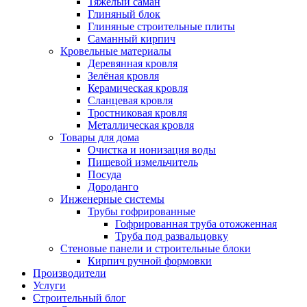
Тяжёлый саман
Глиняный блок
Глиняные строительные плиты
Саманный кирпич
Кровельные материалы
Деревянная кровля
Зелёная кровля
Керамическая кровля
Сланцевая кровля
Тростниковая кровля
Металлическая кровля
Товары для дома
Очистка и ионизация воды
Пищевой измельчитель
Посуда
Дороданго
Инженерные системы
Трубы гофрированные
Гофрированная труба отожженная
Труба под развальцовку
Стеновые панели и строительные блоки
Кирпич ручной формовки
Производители
Услуги
Строительный блог