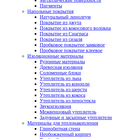
Металлические поверхности
Пигменты
Напольные покрытия
Натуральный линолеум
Покрытие из джута
Покрытие из кокосового волокна
Покрытие из Сиаграса
Покрытие из сизаля
Пробковое покрытие замковое
Пробковое покрытие клеевое
Изоляционные материалы
Рулонные материалы
Древесная изоляция
Соломенные блоки
Утеплитель из льна
Утеплитель из конопли
Утеплитель из шерсти
Утеплитель из кокоса
Утеплитель из пеностекла
Звукоизоляция
Межвенцовый утеплитель
Задувные и засыпные утеплители
Материалы для теплонакопления
Глинобитная стена
Необожженный кирпич