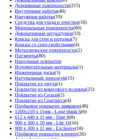
Деревянные поверхности
(215)
Внутренние работы
(40)
Наружные работы
(19)
Средства для ухода и очистки
(16)
Минеральные поверхности
(80)
Декоративные штукатурки
(33)
Краска для стен и потолка
(7)
Краски со спец.свойствами
(4)
Металлические поверхности
(2)
Пигменты
(80)
Напольные покрытия
Вспомогательные материалы
(1)
Инженерная доска
(3)
Натуральный линолеум
(15)
Покрытие из джута
(1)
Покрытие из кокосового волокна
(25)
Покрытие из Сизаля
(2)
Покрытие из Сиаграсса
(4)
Пробковое покрытие замковое
(48)
1200х210 х 11мм - Long plank 6
(6)
612 х 440 х 11 мм - Slate 8
(8)
900 х 300 х 10 мм - Lite 16
(16)
900 х 300 х 11 мм - Exclusive
(18)
Пробковое покрытие клеевое
(26)