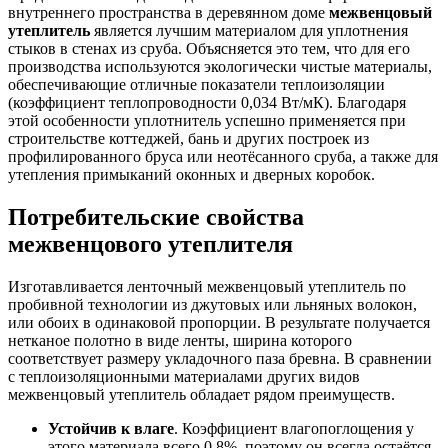
внутреннего пространства в деревянном доме
межвенцовый
утеплитель
является лучшим материалом для уплотнения
стыков в стенах из сруба. Объясняется это тем, что для его
производства используются экологически чистые материалы,
обеспечивающие отличные показатели теплоизоляции
(коэффициент теплопроводности 0,034 Вт/мК). Благодаря
этой особенности уплотнитель успешно применяется при
строительстве коттеджей, бань и других построек из
профилированного бруса или неотёсанного сруба, а также для
утепления примыканий оконных и дверных коробок.
Потребительские свойства
межвенцового утеплителя
Изготавливается ленточный межвенцовый утеплитель по
пробивной технологии из джутовых или льняных волокон,
или обоих в одинаковой пропорции. В результате получается
нетканое полотно в виде ленты, ширина которого
соответствует размеру укладочного паза бревна. В сравнении
с теплоизоляционными материалами других видов
межвенцовый утеплитель обладает рядом преимуществ.
Устойчив к влаге
. Коэффициент влагопоглощения у
этого материала всего 0,8%, поэтому он всегда остаётся