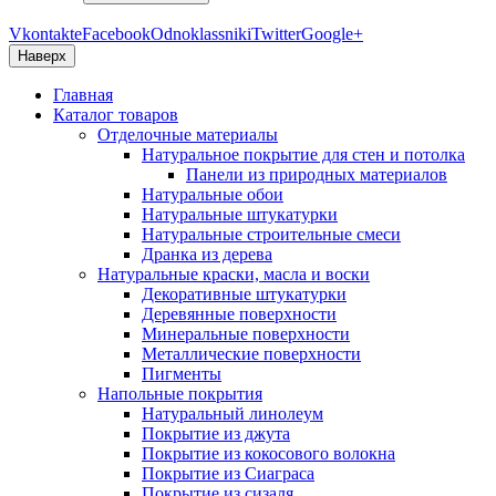
Vkontakte
Facebook
Odnoklassniki
Twitter
Google+
Наверх
Главная
Каталог товаров
Отделочные материалы
Натуральное покрытие для стен и потолка
Панели из природных материалов
Натуральные обои
Натуральные штукатурки
Натуральные строительные смеси
Дранка из дерева
Натуральные краски, масла и воски
Декоративные штукатурки
Деревянные поверхности
Минеральные поверхности
Металлические поверхности
Пигменты
Напольные покрытия
Натуральный линолеум
Покрытие из джута
Покрытие из кокосового волокна
Покрытие из Сиаграса
Покрытие из сизаля