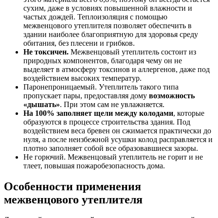
сухим, даже в условиях повышенной влажности и
частых дождей. Теплоизоляция с помощью
межвенцового утеплителя позволяет обеспечить в
здании наиболее благоприятную для здоровья среду
обитания, без плесени и грибков.
Не токсичен.
Межвенцовый утеплитель состоит из
природных компонентов, благодаря чему он не
выделяет в атмосферу токсинов и аллергенов, даже под
воздействием высоких температур.
Паронепроницаемый. Утеплитель такого типа
пропускает пары, предоставляя дому
возможность
«дышать»
. При этом сам не увлажняется.
На 100% заполняет щели между колодами
, которые
образуются в процессе строительства здания. Под
воздействием веса бревен он сжимается практически до
нуля, а после неизбежной усушки колод расправляется и
плотно заполняет собой все образовавшиеся зазоры.
Не горючий. Межвенцовый утеплитель не горит и не
тлеет, повышая пожаробезопасность дома.
Особенности применения
межвенцового утеплителя