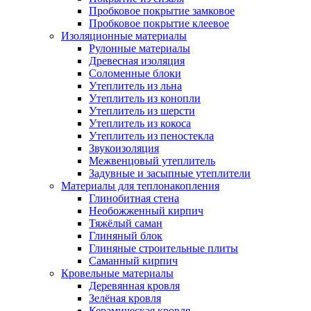
Пробковое покрытие замковое
Пробковое покрытие клеевое
Изоляционные материалы
Рулонные материалы
Древесная изоляция
Соломенные блоки
Утеплитель из льна
Утеплитель из конопли
Утеплитель из шерсти
Утеплитель из кокоса
Утеплитель из пеностекла
Звукоизоляция
Межвенцовый утеплитель
Задувные и засыпные утеплители
Материалы для теплонакопления
Глинобитная стена
Необожженный кирпич
Тяжёлый саман
Глиняный блок
Глиняные строительные плиты
Саманный кирпич
Кровельные материалы
Деревянная кровля
Зелёная кровля
Керамическая кровля