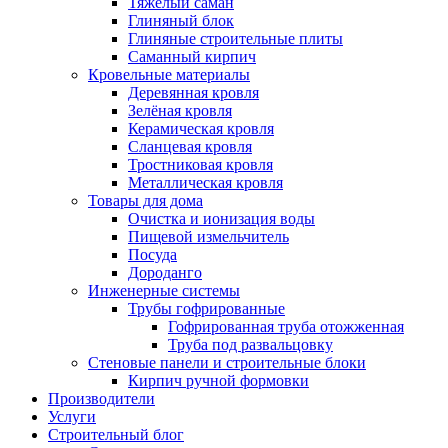
Тяжёлый саман
Глиняный блок
Глиняные строительные плиты
Саманный кирпич
Кровельные материалы
Деревянная кровля
Зелёная кровля
Керамическая кровля
Сланцевая кровля
Тростниковая кровля
Металлическая кровля
Товары для дома
Очистка и ионизация воды
Пищевой измельчитель
Посуда
Дороданго
Инженерные системы
Трубы гофрированные
Гофрированная труба отожженная
Труба под развальцовку
Стеновые панели и строительные блоки
Кирпич ручной формовки
Производители
Услуги
Строительный блог