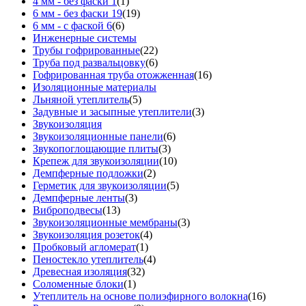
4 мм - без фаски 1
(1)
6 мм - без фаски 19
(19)
6 мм - с фаской 6
(6)
Инженерные системы
Трубы гофрированные
(22)
Труба под развальцовку
(6)
Гофрированная труба отожженная
(16)
Изоляционные материалы
Льняной утеплитель
(5)
Задувные и засыпные утеплители
(3)
Звукоизоляция
Звукоизоляционные панели
(6)
Звукопоглощающие плиты
(3)
Крепеж для звукоизоляции
(10)
Демпферные подложки
(2)
Герметик для звукоизоляции
(5)
Демпферные ленты
(3)
Виброподвесы
(13)
Звукоизоляционные мембраны
(3)
Звукоизоляция розеток
(4)
Пробковый агломерат
(1)
Пеностекло утеплитель
(4)
Древесная изоляция
(32)
Соломенные блоки
(1)
Утеплитель на основе полиэфирного волокна
(16)