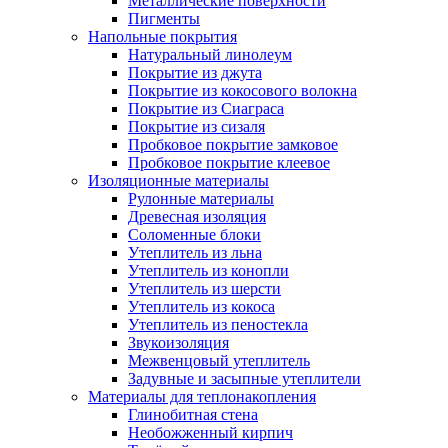
Металлические поверхности
Пигменты
Напольные покрытия
Натуральный линолеум
Покрытие из джута
Покрытие из кокосового волокна
Покрытие из Сиаграса
Покрытие из сизаля
Пробковое покрытие замковое
Пробковое покрытие клеевое
Изоляционные материалы
Рулонные материалы
Древесная изоляция
Соломенные блоки
Утеплитель из льна
Утеплитель из конопли
Утеплитель из шерсти
Утеплитель из кокоса
Утеплитель из пеностекла
Звукоизоляция
Межвенцовый утеплитель
Задувные и засыпные утеплители
Материалы для теплонакопления
Глинобитная стена
Необожженный кирпич