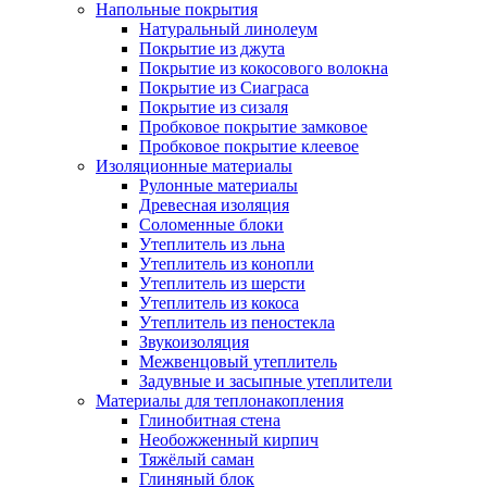
Напольные покрытия
Натуральный линолеум
Покрытие из джута
Покрытие из кокосового волокна
Покрытие из Сиаграса
Покрытие из сизаля
Пробковое покрытие замковое
Пробковое покрытие клеевое
Изоляционные материалы
Рулонные материалы
Древесная изоляция
Соломенные блоки
Утеплитель из льна
Утеплитель из конопли
Утеплитель из шерсти
Утеплитель из кокоса
Утеплитель из пеностекла
Звукоизоляция
Межвенцовый утеплитель
Задувные и засыпные утеплители
Материалы для теплонакопления
Глинобитная стена
Необожженный кирпич
Тяжёлый саман
Глиняный блок