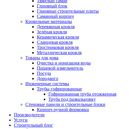
Тяжёлый саман
Глиняный блок
Глиняные строительные плиты
Саманный кирпич
Кровельные материалы
Деревянная кровля
Зелёная кровля
Керамическая кровля
Сланцевая кровля
Тростниковая кровля
Металлическая кровля
Товары для дома
Очистка и ионизация воды
Пищевой измельчитель
Посуда
Дороданго
Инженерные системы
Трубы гофрированные
Гофрированная труба отожженная
Труба под развальцовку
Стеновые панели и строительные блоки
Кирпич ручной формовки
Производители
Услуги
Строительный блог