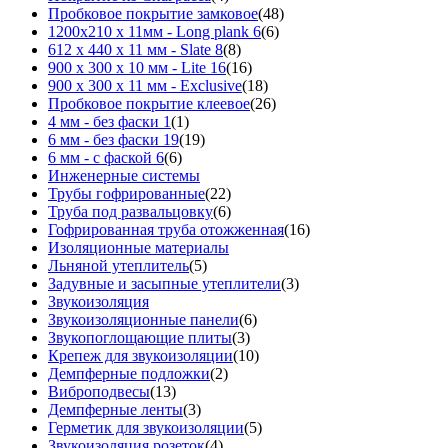
Пробковое покрытие замковое
(48)
1200х210 х 11мм - Long plank 6
(6)
612 х 440 х 11 мм - Slate 8
(8)
900 х 300 х 10 мм - Lite 16
(16)
900 х 300 х 11 мм - Exclusive
(18)
Пробковое покрытие клеевое
(26)
4 мм - без фаски 1
(1)
6 мм - без фаски 19
(19)
6 мм - с фаской 6
(6)
Инженерные системы
Трубы гофрированные
(22)
Труба под развальцовку
(6)
Гофрированная труба отожженная
(16)
Изоляционные материалы
Льняной утеплитель
(5)
Задувные и засыпные утеплители
(3)
Звукоизоляция
Звукоизоляционные панели
(6)
Звукопоглощающие плиты
(3)
Крепеж для звукоизоляции
(10)
Демпферные подложки
(2)
Виброподвесы
(13)
Демпферные ленты
(3)
Герметик для звукоизоляции
(5)
Звукоизоляция розеток
(4)