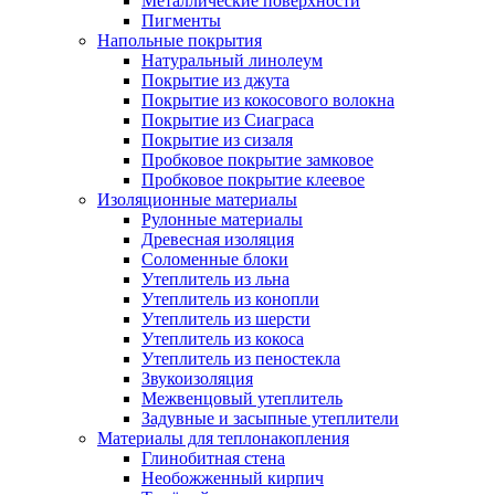
Металлические поверхности
Пигменты
Напольные покрытия
Натуральный линолеум
Покрытие из джута
Покрытие из кокосового волокна
Покрытие из Сиаграса
Покрытие из сизаля
Пробковое покрытие замковое
Пробковое покрытие клеевое
Изоляционные материалы
Рулонные материалы
Древесная изоляция
Соломенные блоки
Утеплитель из льна
Утеплитель из конопли
Утеплитель из шерсти
Утеплитель из кокоса
Утеплитель из пеностекла
Звукоизоляция
Межвенцовый утеплитель
Задувные и засыпные утеплители
Материалы для теплонакопления
Глинобитная стена
Необожженный кирпич