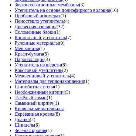
Звукоизоляционные мембраны
(3)
Утеплитель на основе полиэфирного волокна
(16)
Пробковый агломерат
(1)
Пеностекло утеплитель
(4)
Древесная изоляция
(32)
Соломенные блоки
(1)
Конопляный утеплитель
(7)
Рулонные материалы
(9)
Мешковина
(1)
Крафт-бумага
(5)
Пароизоляция
(3)
Утеплитель из шерсти
(6)
Кокосовый утеплитель
(2)
Межвенцовый утеплитель
(4)
Материалы для теплонакопления
(1)
Глинобитная стена
(1)
Необожженный кирпич
(3)
Тяжёлый саман
(1)
Саманный кирпич
(1)
Кровельные материалы
Деревянная кровля
(8)
Дранка
(2)
Шиндель
(6)
Зелёная кровля
(1)
Керамическая кровля
(1)