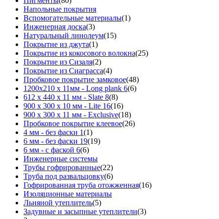
Пигменты
(80)
Напольные покрытия
Вспомогательные материалы
(1)
Инженерная доска
(3)
Натуральный линолеум
(15)
Покрытие из джута
(1)
Покрытие из кокосового волокна
(25)
Покрытие из Сизаля
(2)
Покрытие из Сиаграсса
(4)
Пробковое покрытие замковое
(48)
1200х210 х 11мм - Long plank 6
(6)
612 х 440 х 11 мм - Slate 8
(8)
900 х 300 х 10 мм - Lite 16
(16)
900 х 300 х 11 мм - Exclusive
(18)
Пробковое покрытие клеевое
(26)
4 мм - без фаски 1
(1)
6 мм - без фаски 19
(19)
6 мм - с фаской 6
(6)
Инженерные системы
Трубы гофрированные
(22)
Труба под развальцовку
(6)
Гофрированная труба отожженная
(16)
Изоляционные материалы
Льняной утеплитель
(5)
Задувные и засыпные утеплители
(3)