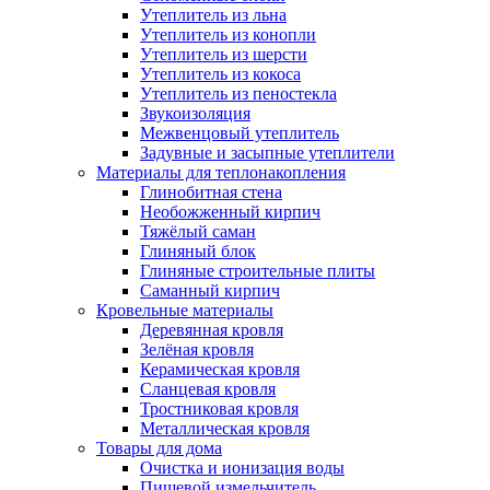
Утеплитель из льна
Утеплитель из конопли
Утеплитель из шерсти
Утеплитель из кокоса
Утеплитель из пеностекла
Звукоизоляция
Межвенцовый утеплитель
Задувные и засыпные утеплители
Материалы для теплонакопления
Глинобитная стена
Необожженный кирпич
Тяжёлый саман
Глиняный блок
Глиняные строительные плиты
Саманный кирпич
Кровельные материалы
Деревянная кровля
Зелёная кровля
Керамическая кровля
Сланцевая кровля
Тростниковая кровля
Металлическая кровля
Товары для дома
Очистка и ионизация воды
Пищевой измельчитель