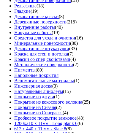
Декоративные поверхности
(45)
Рельефные
(18)
Гладкие
(19)
Декоративные краски
(8)
Деревянные поверхности
(215)
Внутренние работы
(40)
Наружные работы
(19)
Средства для ухода и очистки
(16)
Минеральные поверхности
(80)
Декоративные штукатурки
(33)
Краска для стен и потолка
(7)
Краски со спец.свойствами
(4)
Металлические поверхности
(2)
Пигменты
(80)
Напольные покрытия
Вспомогательные материалы
(1)
Инженерная доска
(3)
Натуральный линолеум
(15)
Покрытие из джута
(1)
Покрытие из кокосового волокна
(25)
Покрытие из Сизаля
(2)
Покрытие из Сиаграсса
(4)
Пробковое покрытие замковое
(48)
1200х210 х 11мм - Long plank 6
(6)
612 х 440 х 11 мм - Slate 8
(8)