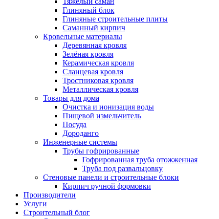
Тяжёлый саман
Глиняный блок
Глиняные строительные плиты
Саманный кирпич
Кровельные материалы
Деревянная кровля
Зелёная кровля
Керамическая кровля
Сланцевая кровля
Тростниковая кровля
Металлическая кровля
Товары для дома
Очистка и ионизация воды
Пищевой измельчитель
Посуда
Дороданго
Инженерные системы
Трубы гофрированные
Гофрированная труба отожженная
Труба под развальцовку
Стеновые панели и строительные блоки
Кирпич ручной формовки
Производители
Услуги
Строительный блог