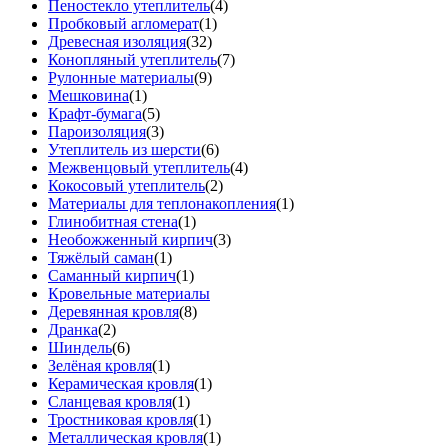
Пеностекло утеплитель
(4)
Пробковый агломерат
(1)
Древесная изоляция
(32)
Конопляный утеплитель
(7)
Рулонные материалы
(9)
Мешковина
(1)
Крафт-бумага
(5)
Пароизоляция
(3)
Утеплитель из шерсти
(6)
Межвенцовый утеплитель
(4)
Кокосовый утеплитель
(2)
Материалы для теплонакопления
(1)
Глинобитная стена
(1)
Необожженный кирпич
(3)
Тяжёлый саман
(1)
Саманный кирпич
(1)
Кровельные материалы
Деревянная кровля
(8)
Дранка
(2)
Шиндель
(6)
Зелёная кровля
(1)
Керамическая кровля
(1)
Сланцевая кровля
(1)
Тростниковая кровля
(1)
Металлическая кровля
(1)