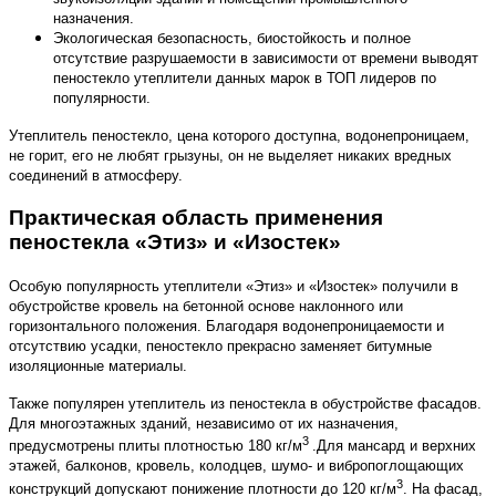
назначения.
Экологическая безопасность, биостойкость и полное
отсутствие разрушаемости в зависимости от времени выводят
пеностекло утеплители данных марок в ТОП лидеров по
популярности.
Утеплитель пеностекло, цена
которого доступна, водонепроницаем,
не горит, его не любят грызуны, он не выделяет никаких вредных
соединений в атмосферу.
Практическая область применения
пеностекла «Этиз» и «Изостек»
Особую популярность утеплители «Этиз» и «Изостек» получили в
обустройстве кровель на бетонной основе наклонного или
горизонтального положения. Благодаря водонепроницаемости и
отсутствию усадки, пеностекло прекрасно заменяет битумные
изоляционные материалы.
Также популярен утеплитель из пеностекла в обустройстве фасадов.
Для многоэтажных зданий, независимо от их назначения,
3
предусмотрены плиты плотностью 180 кг/м
.Для мансард и верхних
этажей, балконов, кровель, колодцев, шумо- и вибропоглощающих
3
конструкций допускают понижение плотности до 120 кг/м
. На фасад,