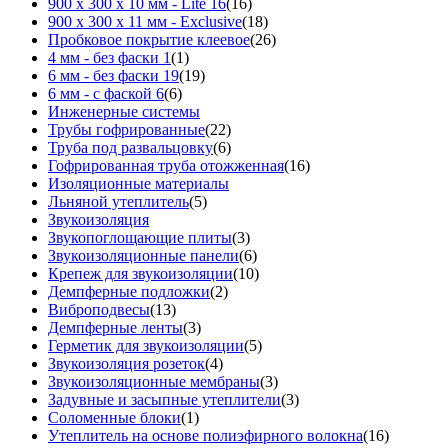
900 х 300 х 10 мм - Lite 16
(16)
900 х 300 х 11 мм - Exclusive
(18)
Пробковое покрытие клеевое
(26)
4 мм - без фаски 1
(1)
6 мм - без фаски 19
(19)
6 мм - с фаской 6
(6)
Инженерные системы
Трубы гофрированные
(22)
Труба под развальцовку
(6)
Гофрированная труба отожженная
(16)
Изоляционные материалы
Льняной утеплитель
(5)
Звукоизоляция
Звукопоглощающие плиты
(3)
Звукоизоляционные панели
(6)
Крепеж для звукоизоляции
(10)
Демпферные подложки
(2)
Виброподвесы
(13)
Демпферные ленты
(3)
Герметик для звукоизоляции
(5)
Звукоизоляция розеток
(4)
Звукоизоляционные мембраны
(3)
Задувные и засыпные утеплители
(3)
Соломенные блоки
(1)
Утеплитель на основе полиэфирного волокна
(16)