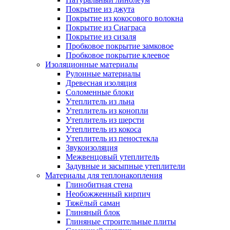
Покрытие из джута
Покрытие из кокосового волокна
Покрытие из Сиаграса
Покрытие из сизаля
Пробковое покрытие замковое
Пробковое покрытие клеевое
Изоляционные материалы
Рулонные материалы
Древесная изоляция
Соломенные блоки
Утеплитель из льна
Утеплитель из конопли
Утеплитель из шерсти
Утеплитель из кокоса
Утеплитель из пеностекла
Звукоизоляция
Межвенцовый утеплитель
Задувные и засыпные утеплители
Материалы для теплонакопления
Глинобитная стена
Необожженный кирпич
Тяжёлый саман
Глиняный блок
Глиняные строительные плиты