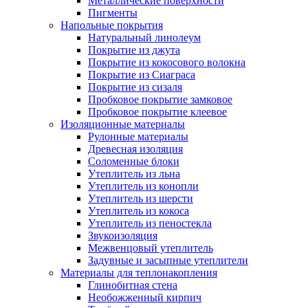
Металлические поверхности
Пигменты
Напольные покрытия
Натуральный линолеум
Покрытие из джута
Покрытие из кокосового волокна
Покрытие из Сиаграса
Покрытие из сизаля
Пробковое покрытие замковое
Пробковое покрытие клеевое
Изоляционные материалы
Рулонные материалы
Древесная изоляция
Соломенные блоки
Утеплитель из льна
Утеплитель из конопли
Утеплитель из шерсти
Утеплитель из кокоса
Утеплитель из пеностекла
Звукоизоляция
Межвенцовый утеплитель
Задувные и засыпные утеплители
Материалы для теплонакопления
Глинобитная стена
Необожженный кирпич