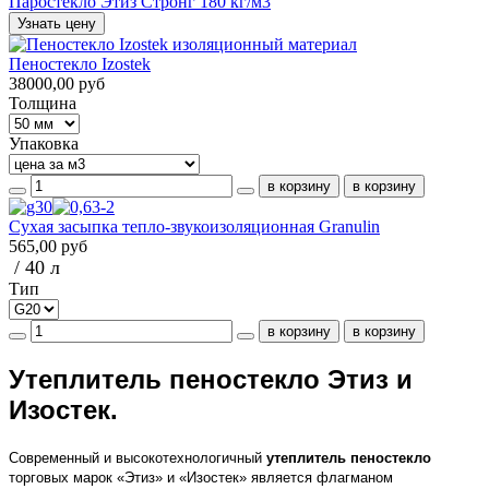
Паростекло Этиз Стронг 180 кг/м3
Узнать цену
Пеностекло Izostek
38000,00 руб
Толщина
Упаковка
Сухая засыпка тепло-звукоизоляционная Granulin
565,00 руб
/ 40 л
Тип
Утеплитель пеностекло Этиз и
Изостек.
Современный и высокотехнологичный
утеплитель пеностекло
торговых марок «Этиз» и «Изостек» является флагманом