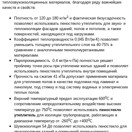
теплозвукоизоляционных материалов, благодаря ряду важнейших
качеств и свойств.
3
Плотность от 120 до 180 кг/м
и фактическая безусадочность
позволяют использовать пеностекло утеплитель для звуко- и
теплоизоляции фасадов зданий, полов и потолков, а также
поверхностей, находящихся под нагрузками.
Коэффициент теплопроводности 0,045 Вт/(м-К) позволяет
уменьшить толщину утеплительного слоя на 40-75% в
сравнении с аналогичными пенополиуретановыми
материалами.
Паропроницаемость 0,4 мг/(м-ч-Па) полностью решает
проблему точки росы при утеплении жилых зданий и позволяет
использовать пеностекло утеплитель внутри помещений.
Прочность на сжатие 41 кПа допускает применение материала
для утепления полов в качестве подложки под ламинат и
линолеум, под стяжку и под систему водяных и электрических
теплых полов.
0
Верхний температурный предел эксплуатации 600
С и
сопротивление непродолжительному воздействию высоких
0
температур до 750
С позволяют использовать
пеностекло
утеплитель
для изоляции трубопроводов, работающих в
0
0
диапазоне температур от -260
С до +400
С.
Шумоизоляция 54 Дб позволяет использовать пеностекло для
звукоизоляции зданий и помещений промышленного