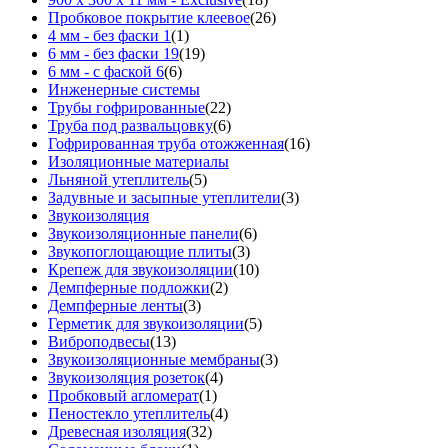
Пробковое покрытие клеевое
(26)
4 мм - без фаски 1
(1)
6 мм - без фаски 19
(19)
6 мм - с фаской 6
(6)
Инженерные системы
Трубы гофрированные
(22)
Труба под развальцовку
(6)
Гофрированная труба отожженная
(16)
Изоляционные материалы
Льняной утеплитель
(5)
Задувные и засыпные утеплители
(3)
Звукоизоляция
Звукоизоляционные панели
(6)
Звукопоглощающие плиты
(3)
Крепеж для звукоизоляции
(10)
Демпферные подложки
(2)
Демпферные ленты
(3)
Герметик для звукоизоляции
(5)
Виброподвесы
(13)
Звукоизоляционные мембраны
(3)
Звукоизоляция розеток
(4)
Пробковый агломерат
(1)
Пеностекло утеплитель
(4)
Древесная изоляция
(32)