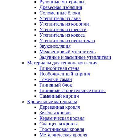
Рулонные материалы
Древесная изоляция
Соломенные блоки
Утеплитель из льна
Утеплитель из конопли
Утеплитель из шерсти
Утеплитель из кокоса
Утеплитель из пеностекла
Звукоизоляция
Межвенцовый утеплитель
Задувные и засыпные утеплители
Материалы для теплонакопления
Глинобитная стена
Необожженный кирпич
Тяжёлый саман
Глиняный блок
Глиняные строительные плиты
Саманный кирпич
Кровельные материалы
Деревянная кровля
Зелёная кровля
Керамическая кровля
Сланцевая кровля
Тростниковая кровля
Металлическая кровля