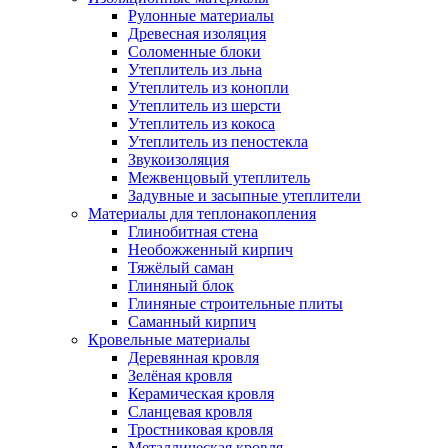
Рулонные материалы
Древесная изоляция
Соломенные блоки
Утеплитель из льна
Утеплитель из конопли
Утеплитель из шерсти
Утеплитель из кокоса
Утеплитель из пеностекла
Звукоизоляция
Межвенцовый утеплитель
Задувные и засыпные утеплители
Материалы для теплонакопления
Глинобитная стена
Необожженный кирпич
Тяжёлый саман
Глиняный блок
Глиняные строительные плиты
Саманный кирпич
Кровельные материалы
Деревянная кровля
Зелёная кровля
Керамическая кровля
Сланцевая кровля
Тростниковая кровля
Металлическая кровля