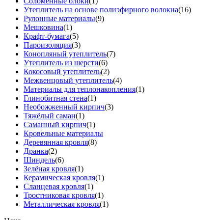
Соломенные блоки
(1)
Утеплитель на основе полиэфирного волокна
(16)
Рулонные материалы
(9)
Мешковина
(1)
Крафт-бумага
(5)
Пароизоляция
(3)
Конопляный утеплитель
(7)
Утеплитель из шерсти
(6)
Кокосовый утеплитель
(2)
Межвенцовый утеплитель
(4)
Материалы для теплонакопления
(1)
Глинобитная стена
(1)
Необожженный кирпич
(3)
Тяжёлый саман
(1)
Саманный кирпич
(1)
Кровельные материалы
Деревянная кровля
(8)
Дранка
(2)
Шиндель
(6)
Зелёная кровля
(1)
Керамическая кровля
(1)
Сланцевая кровля
(1)
Тростниковая кровля
(1)
Металлическая кровля
(1)