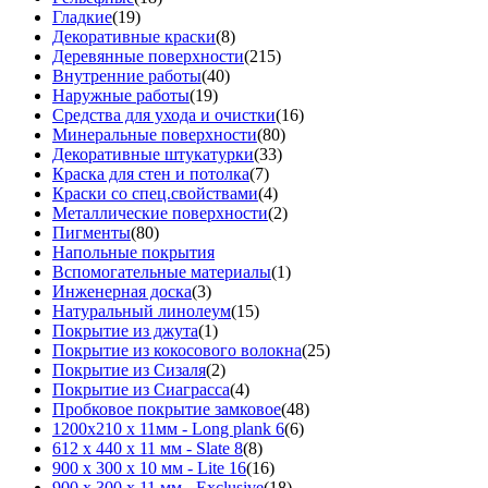
Гладкие
(19)
Декоративные краски
(8)
Деревянные поверхности
(215)
Внутренние работы
(40)
Наружные работы
(19)
Средства для ухода и очистки
(16)
Минеральные поверхности
(80)
Декоративные штукатурки
(33)
Краска для стен и потолка
(7)
Краски со спец.свойствами
(4)
Металлические поверхности
(2)
Пигменты
(80)
Напольные покрытия
Вспомогательные материалы
(1)
Инженерная доска
(3)
Натуральный линолеум
(15)
Покрытие из джута
(1)
Покрытие из кокосового волокна
(25)
Покрытие из Сизаля
(2)
Покрытие из Сиаграсса
(4)
Пробковое покрытие замковое
(48)
1200х210 х 11мм - Long plank 6
(6)
612 х 440 х 11 мм - Slate 8
(8)
900 х 300 х 10 мм - Lite 16
(16)
900 х 300 х 11 мм - Exclusive
(18)