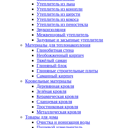
Утеплитель из льна
Утеплитель из конопли
Утеплитель из шерсти
Утеплитель из кокоса
Утеплитель из пеностекла
Звукоизоляция
Межвенцовый утеплитель
Задувные и засыпные утеплители
Материалы для теплонакопления
Глинобитная стена
Необожженный кирпич
Тяжёлый саман
Глиняный блок
Глиняные строительные плиты
Саманный кирпич
Кровельные материалы
Деревянная кровля
Зелёная кровля
Керамическая кровля
Сланцевая кровля
Тростниковая кровля
Металлическая кровля
Товары для дома
Очистка и ионизация воды
Пищевой измельчитель