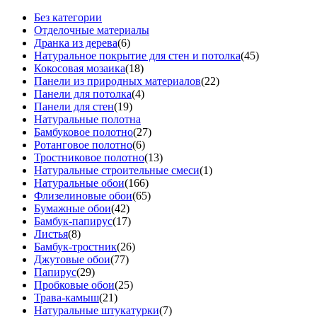
Без категории
Отделочные материалы
Дранка из дерева
(6)
Натуральное покрытие для стен и потолка
(45)
Кокосовая мозаика
(18)
Панели из природных материалов
(22)
Панели для потолка
(4)
Панели для стен
(19)
Натуральные полотна
Бамбуковое полотно
(27)
Ротанговое полотно
(6)
Тростниковое полотно
(13)
Натуральные строительные смеси
(1)
Натуральные обои
(166)
Флизелиновые обои
(65)
Бумажные обои
(42)
Бамбук-папирус
(17)
Листья
(8)
Бамбук-тростник
(26)
Джутовые обои
(77)
Папирус
(29)
Пробковые обои
(25)
Трава-камыш
(21)
Натуральные штукатурки
(7)