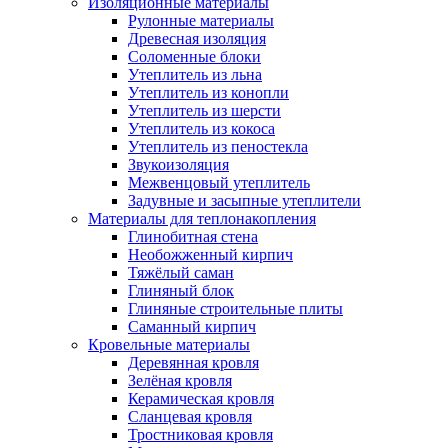
Изоляционные материалы
Рулонные материалы
Древесная изоляция
Соломенные блоки
Утеплитель из льна
Утеплитель из конопли
Утеплитель из шерсти
Утеплитель из кокоса
Утеплитель из пеностекла
Звукоизоляция
Межвенцовый утеплитель
Задувные и засыпные утеплители
Материалы для теплонакопления
Глинобитная стена
Необожженный кирпич
Тяжёлый саман
Глиняный блок
Глиняные строительные плиты
Саманный кирпич
Кровельные материалы
Деревянная кровля
Зелёная кровля
Керамическая кровля
Сланцевая кровля
Тростниковая кровля