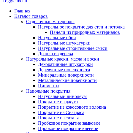
Toggle menu
Главная
Каталог товаров
Отделочные материалы
Натуральное покрытие для стен и потолка
Панели из природных материалов
Натуральные обои
Натуральные штукатурки
Натуральные строительные смеси
Дранка из дерева
Натуральные краски, масла и воски
Декоративные штукатурки
Деревянные поверхности
Минеральные поверхности
Металлические поверхности
Пигменты
Напольные покрытия
Натуральный линолеум
Покрытие из джута
Покрытие из кокосового волокна
Покрытие из Сиаграса
Покрытие из сизаля
Пробковое покрытие замковое
Пробковое покрытие клеевое