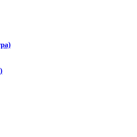
ра)
)