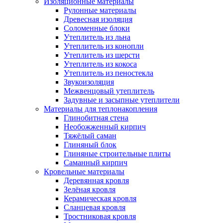
Изоляционные материалы
Рулонные материалы
Древесная изоляция
Соломенные блоки
Утеплитель из льна
Утеплитель из конопли
Утеплитель из шерсти
Утеплитель из кокоса
Утеплитель из пеностекла
Звукоизоляция
Межвенцовый утеплитель
Задувные и засыпные утеплители
Материалы для теплонакопления
Глинобитная стена
Необожженный кирпич
Тяжёлый саман
Глиняный блок
Глиняные строительные плиты
Саманный кирпич
Кровельные материалы
Деревянная кровля
Зелёная кровля
Керамическая кровля
Сланцевая кровля
Тростниковая кровля