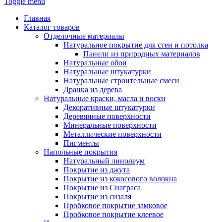
Toggle menu
Главная
Каталог товаров
Отделочные материалы
Натуральное покрытие для стен и потолка
Панели из природных материалов
Натуральные обои
Натуральные штукатурки
Натуральные строительные смеси
Дранка из дерева
Натуральные краски, масла и воски
Декоративные штукатурки
Деревянные поверхности
Минеральные поверхности
Металлические поверхности
Пигменты
Напольные покрытия
Натуральный линолеум
Покрытие из джута
Покрытие из кокосового волокна
Покрытие из Сиаграса
Покрытие из сизаля
Пробковое покрытие замковое
Пробковое покрытие клеевое