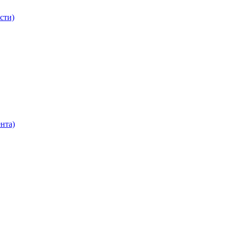
сти)
нта)