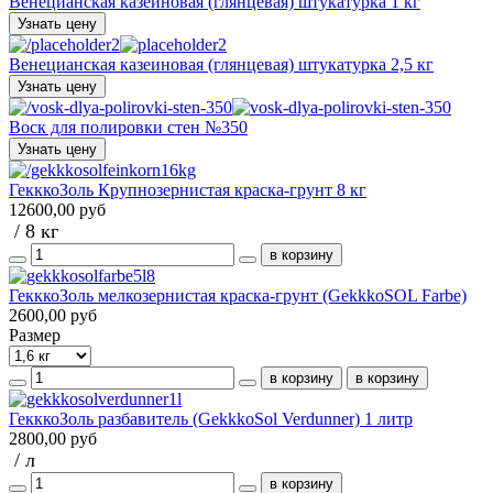
Венецианская казеиновая (глянцевая) штукатурка 1 кг
Узнать цену
Венецианская казеиновая (глянцевая) штукатурка 2,5 кг
Узнать цену
Воск для полировки стен №350
Узнать цену
ГекккоЗоль Крупнозернистая краска-грунт 8 кг
12600,00 руб
/ 8 кг
ГекккоЗоль мелкозернистая краска-грунт (GekkkoSOL Farbe)
2600,00 руб
Размер
ГекккоЗоль разбавитель (GekkkoSol Verdunner) 1 литр
2800,00 руб
/ л