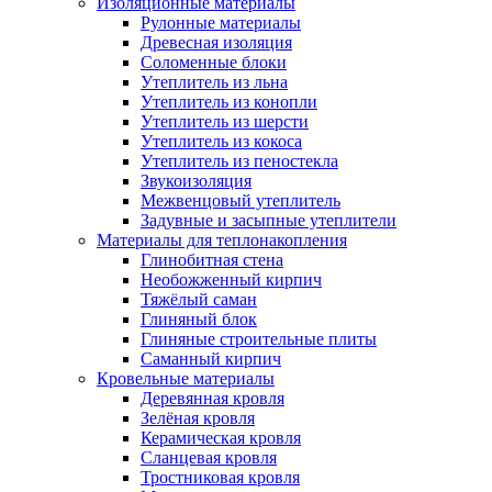
Изоляционные материалы
Рулонные материалы
Древесная изоляция
Соломенные блоки
Утеплитель из льна
Утеплитель из конопли
Утеплитель из шерсти
Утеплитель из кокоса
Утеплитель из пеностекла
Звукоизоляция
Межвенцовый утеплитель
Задувные и засыпные утеплители
Материалы для теплонакопления
Глинобитная стена
Необожженный кирпич
Тяжёлый саман
Глиняный блок
Глиняные строительные плиты
Саманный кирпич
Кровельные материалы
Деревянная кровля
Зелёная кровля
Керамическая кровля
Сланцевая кровля
Тростниковая кровля