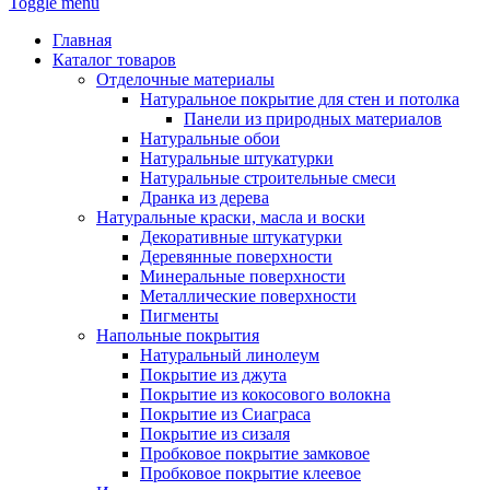
Toggle menu
Главная
Каталог товаров
Отделочные материалы
Натуральное покрытие для стен и потолка
Панели из природных материалов
Натуральные обои
Натуральные штукатурки
Натуральные строительные смеси
Дранка из дерева
Натуральные краски, масла и воски
Декоративные штукатурки
Деревянные поверхности
Минеральные поверхности
Металлические поверхности
Пигменты
Напольные покрытия
Натуральный линолеум
Покрытие из джута
Покрытие из кокосового волокна
Покрытие из Сиаграса
Покрытие из сизаля
Пробковое покрытие замковое
Пробковое покрытие клеевое