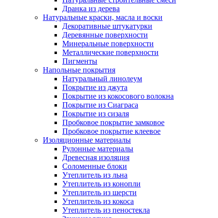
Дранка из дерева
Натуральные краски, масла и воски
Декоративные штукатурки
Деревянные поверхности
Минеральные поверхности
Металлические поверхности
Пигменты
Напольные покрытия
Натуральный линолеум
Покрытие из джута
Покрытие из кокосового волокна
Покрытие из Сиаграса
Покрытие из сизаля
Пробковое покрытие замковое
Пробковое покрытие клеевое
Изоляционные материалы
Рулонные материалы
Древесная изоляция
Соломенные блоки
Утеплитель из льна
Утеплитель из конопли
Утеплитель из шерсти
Утеплитель из кокоса
Утеплитель из пеностекла