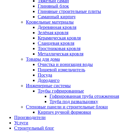
Тяжёлый саман
Глиняный блок
Глиняные строительные плиты
Саманный кирпич
Кровельные материалы
Деревянная кровля
Зелёная кровля
Керамическая кровля
Сланцевая кровля
Тростниковая кровля
Металлическая кровля
Товары для дома
Очистка и ионизация воды
Пищевой измельчитель
Посуда
Дороданго
Инженерные системы
Трубы гофрированные
Гофрированная труба отожженная
Труба под развальцовку
Стеновые панели и строительные блоки
Кирпич ручной формовки
Производители
Услуги
Строительный блог