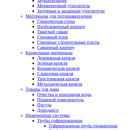
Звукоизоляция
Межвенцовый утеплитель
Задувные и засыпные утеплители
Материалы для теплонакопления
Глинобитная стена
Необожженный кирпич
Тяжёлый саман
Глиняный блок
Глиняные строительные плиты
Саманный кирпич
Кровельные материалы
Деревянная кровля
Зелёная кровля
Керамическая кровля
Сланцевая кровля
Тростниковая кровля
Металлическая кровля
Товары для дома
Очистка и ионизация воды
Пищевой измельчитель
Посуда
Дороданго
Инженерные системы
Трубы гофрированные
Гофрированная труба отожженная