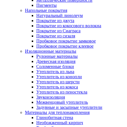
Металлические поверхности
Пигменты
Напольные покрытия
Натуральный линолеум
Покрытие из джута
Покрытие из кокосового волокна
Покрытие из Сиаграса
Покрытие из сизаля
Пробковое покрытие замковое
Пробковое покрытие клеевое
Изоляционные материалы
Рулонные материалы
Древесная изоляция
Соломенные блоки
Утеплитель из льна
Утеплитель из конопли
Утеплитель из шерсти
Утеплитель из кокоса
Утеплитель из пеностекла
Звукоизоляция
Межвенцовый утеплитель
Задувные и засыпные утеплители
Материалы для теплонакопления
Глинобитная стена
Необожженный кирпич