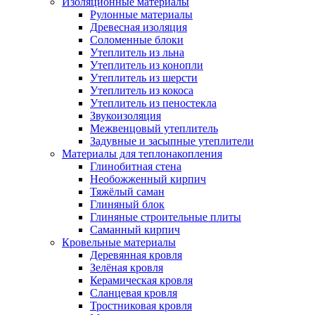
Изоляционные материалы
Рулонные материалы
Древесная изоляция
Соломенные блоки
Утеплитель из льна
Утеплитель из конопли
Утеплитель из шерсти
Утеплитель из кокоса
Утеплитель из пеностекла
Звукоизоляция
Межвенцовый утеплитель
Задувные и засыпные утеплители
Материалы для теплонакопления
Глинобитная стена
Необожженный кирпич
Тяжёлый саман
Глиняный блок
Глиняные строительные плиты
Саманный кирпич
Кровельные материалы
Деревянная кровля
Зелёная кровля
Керамическая кровля
Сланцевая кровля
Тростниковая кровля