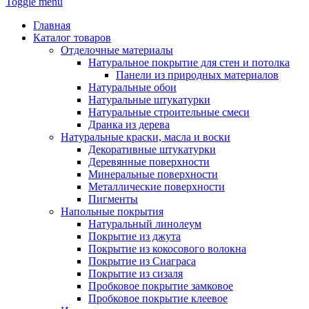
Toggle menu
Главная
Каталог товаров
Отделочные материалы
Натуральное покрытие для стен и потолка
Панели из природных материалов
Натуральные обои
Натуральные штукатурки
Натуральные строительные смеси
Дранка из дерева
Натуральные краски, масла и воски
Декоративные штукатурки
Деревянные поверхности
Минеральные поверхности
Металлические поверхности
Пигменты
Напольные покрытия
Натуральный линолеум
Покрытие из джута
Покрытие из кокосового волокна
Покрытие из Сиаграса
Покрытие из сизаля
Пробковое покрытие замковое
Пробковое покрытие клеевое