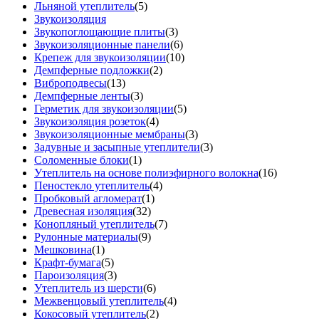
Льняной утеплитель
(5)
Звукоизоляция
Звукопоглощающие плиты
(3)
Звукоизоляционные панели
(6)
Крепеж для звукоизоляции
(10)
Демпферные подложки
(2)
Виброподвесы
(13)
Демпферные ленты
(3)
Герметик для звукоизоляции
(5)
Звукоизоляция розеток
(4)
Звукоизоляционные мембраны
(3)
Задувные и засыпные утеплители
(3)
Соломенные блоки
(1)
Утеплитель на основе полиэфирного волокна
(16)
Пеностекло утеплитель
(4)
Пробковый агломерат
(1)
Древесная изоляция
(32)
Конопляный утеплитель
(7)
Рулонные материалы
(9)
Мешковина
(1)
Крафт-бумага
(5)
Пароизоляция
(3)
Утеплитель из шерсти
(6)
Межвенцовый утеплитель
(4)
Кокосовый утеплитель
(2)