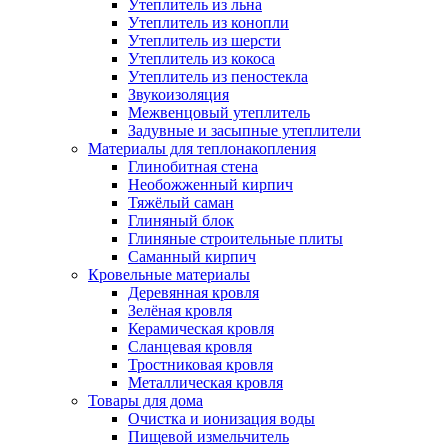
Утеплитель из льна
Утеплитель из конопли
Утеплитель из шерсти
Утеплитель из кокоса
Утеплитель из пеностекла
Звукоизоляция
Межвенцовый утеплитель
Задувные и засыпные утеплители
Материалы для теплонакопления
Глинобитная стена
Необожженный кирпич
Тяжёлый саман
Глиняный блок
Глиняные строительные плиты
Саманный кирпич
Кровельные материалы
Деревянная кровля
Зелёная кровля
Керамическая кровля
Сланцевая кровля
Тростниковая кровля
Металлическая кровля
Товары для дома
Очистка и ионизация воды
Пищевой измельчитель