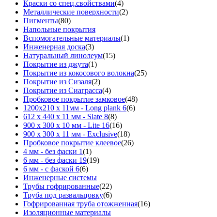
Краски со спец.свойствами
(4)
Металлические поверхности
(2)
Пигменты
(80)
Напольные покрытия
Вспомогательные материалы
(1)
Инженерная доска
(3)
Натуральный линолеум
(15)
Покрытие из джута
(1)
Покрытие из кокосового волокна
(25)
Покрытие из Сизаля
(2)
Покрытие из Сиаграсса
(4)
Пробковое покрытие замковое
(48)
1200х210 х 11мм - Long plank 6
(6)
612 х 440 х 11 мм - Slate 8
(8)
900 х 300 х 10 мм - Lite 16
(16)
900 х 300 х 11 мм - Exclusive
(18)
Пробковое покрытие клеевое
(26)
4 мм - без фаски 1
(1)
6 мм - без фаски 19
(19)
6 мм - с фаской 6
(6)
Инженерные системы
Трубы гофрированные
(22)
Труба под развальцовку
(6)
Гофрированная труба отожженная
(16)
Изоляционные материалы