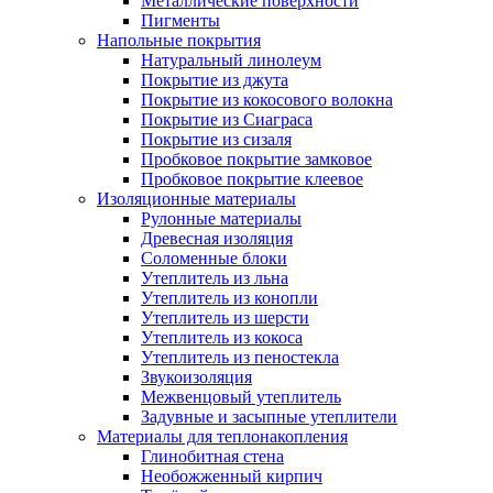
Металлические поверхности
Пигменты
Напольные покрытия
Натуральный линолеум
Покрытие из джута
Покрытие из кокосового волокна
Покрытие из Сиаграса
Покрытие из сизаля
Пробковое покрытие замковое
Пробковое покрытие клеевое
Изоляционные материалы
Рулонные материалы
Древесная изоляция
Соломенные блоки
Утеплитель из льна
Утеплитель из конопли
Утеплитель из шерсти
Утеплитель из кокоса
Утеплитель из пеностекла
Звукоизоляция
Межвенцовый утеплитель
Задувные и засыпные утеплители
Материалы для теплонакопления
Глинобитная стена
Необожженный кирпич