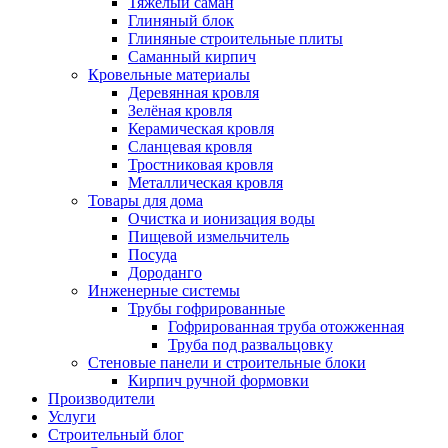
Тяжёлый саман
Глиняный блок
Глиняные строительные плиты
Саманный кирпич
Кровельные материалы
Деревянная кровля
Зелёная кровля
Керамическая кровля
Сланцевая кровля
Тростниковая кровля
Металлическая кровля
Товары для дома
Очистка и ионизация воды
Пищевой измельчитель
Посуда
Дороданго
Инженерные системы
Трубы гофрированные
Гофрированная труба отожженная
Труба под развальцовку
Стеновые панели и строительные блоки
Кирпич ручной формовки
Производители
Услуги
Строительный блог