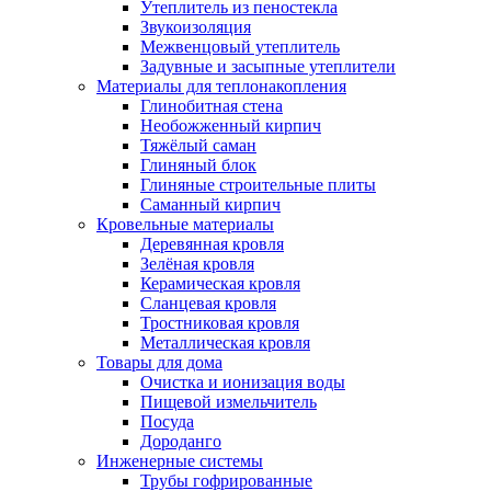
Утеплитель из пеностекла
Звукоизоляция
Межвенцовый утеплитель
Задувные и засыпные утеплители
Материалы для теплонакопления
Глинобитная стена
Необожженный кирпич
Тяжёлый саман
Глиняный блок
Глиняные строительные плиты
Саманный кирпич
Кровельные материалы
Деревянная кровля
Зелёная кровля
Керамическая кровля
Сланцевая кровля
Тростниковая кровля
Металлическая кровля
Товары для дома
Очистка и ионизация воды
Пищевой измельчитель
Посуда
Дороданго
Инженерные системы
Трубы гофрированные