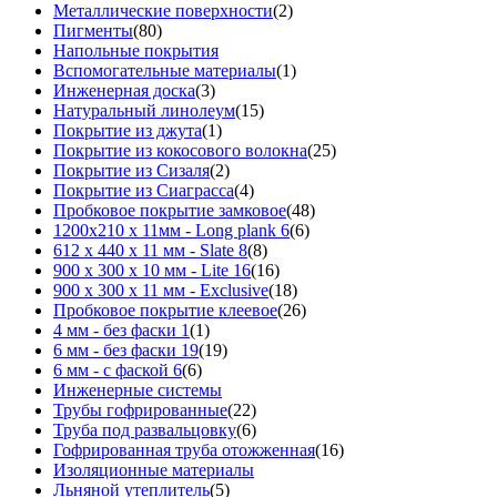
Металлические поверхности
(2)
Пигменты
(80)
Напольные покрытия
Вспомогательные материалы
(1)
Инженерная доска
(3)
Натуральный линолеум
(15)
Покрытие из джута
(1)
Покрытие из кокосового волокна
(25)
Покрытие из Сизаля
(2)
Покрытие из Сиаграсса
(4)
Пробковое покрытие замковое
(48)
1200х210 х 11мм - Long plank 6
(6)
612 х 440 х 11 мм - Slate 8
(8)
900 х 300 х 10 мм - Lite 16
(16)
900 х 300 х 11 мм - Exclusive
(18)
Пробковое покрытие клеевое
(26)
4 мм - без фаски 1
(1)
6 мм - без фаски 19
(19)
6 мм - с фаской 6
(6)
Инженерные системы
Трубы гофрированные
(22)
Труба под развальцовку
(6)
Гофрированная труба отожженная
(16)
Изоляционные материалы
Льняной утеплитель
(5)