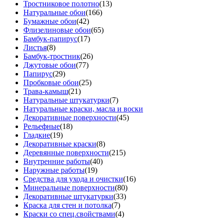
Тростниковое полотно
(13)
Натуральные обои
(166)
Бумажные обои
(42)
Флизелиновые обои
(65)
Бамбук-папирус
(17)
Листья
(8)
Бамбук-тростник
(26)
Джутовые обои
(77)
Папирус
(29)
Пробковые обои
(25)
Трава-камыш
(21)
Натуральные штукатурки
(7)
Натуральные краски, масла и воски
Декоративные поверхности
(45)
Рельефные
(18)
Гладкие
(19)
Декоративные краски
(8)
Деревянные поверхности
(215)
Внутренние работы
(40)
Наружные работы
(19)
Средства для ухода и очистки
(16)
Минеральные поверхности
(80)
Декоративные штукатурки
(33)
Краска для стен и потолка
(7)
Краски со спец.свойствами
(4)