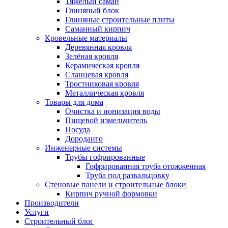
Тяжёлый саман
Глиняный блок
Глиняные строительные плиты
Саманный кирпич
Кровельные материалы
Деревянная кровля
Зелёная кровля
Керамическая кровля
Сланцевая кровля
Тростниковая кровля
Металлическая кровля
Товары для дома
Очистка и ионизация воды
Пищевой измельчитель
Посуда
Дороданго
Инженерные системы
Трубы гофрированные
Гофрированная труба отожженная
Труба под развальцовку
Стеновые панели и строительные блоки
Кирпич ручной формовки
Производители
Услуги
Строительный блог