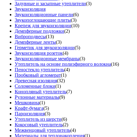
Задувные и засыпные утеплители
(3)
Звукоизоляция
Звукоизоляционные панели
(6)
Звукопоглощающие плиты
(3)
Крепеж для звукоизоляции
(10)
Демпферные подложки
(2)
Виброподвесы
(13)
Демпферные ленты
(3)
Герметик для звукоизоляции
(5)
Звукоизоляция розеток
(4)
Звукоизоляционные мембраны
(3)
Утеплитель на основе полиэфирного волокна
(16)
Пеностекло утеплитель
(4)
Пробковый агломерат
(1)
Древесная изоляция
(32)
Соломенные блоки
(1)
Конопляный утеплитель
(7)
Рулонные материалы
(9)
Мешковина
(1)
Крафт-бумага
(5)
Пароизоляция
(3)
Утеплитель из шерсти
(6)
Кокосовый утеплитель
(2)
Межвенцовый утеплитель
(4)
Материалы для теплонакопления
(1)