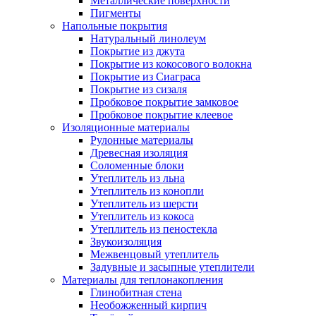
Металлические поверхности
Пигменты
Напольные покрытия
Натуральный линолеум
Покрытие из джута
Покрытие из кокосового волокна
Покрытие из Сиаграса
Покрытие из сизаля
Пробковое покрытие замковое
Пробковое покрытие клеевое
Изоляционные материалы
Рулонные материалы
Древесная изоляция
Соломенные блоки
Утеплитель из льна
Утеплитель из конопли
Утеплитель из шерсти
Утеплитель из кокоса
Утеплитель из пеностекла
Звукоизоляция
Межвенцовый утеплитель
Задувные и засыпные утеплители
Материалы для теплонакопления
Глинобитная стена
Необожженный кирпич