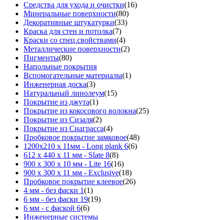
Средства для ухода и очистки
(16)
Минеральные поверхности
(80)
Декоративные штукатурки
(33)
Краска для стен и потолка
(7)
Краски со спец.свойствами
(4)
Металлические поверхности
(2)
Пигменты
(80)
Напольные покрытия
Вспомогательные материалы
(1)
Инженерная доска
(3)
Натуральный линолеум
(15)
Покрытие из джута
(1)
Покрытие из кокосового волокна
(25)
Покрытие из Сизаля
(2)
Покрытие из Сиаграсса
(4)
Пробковое покрытие замковое
(48)
1200х210 х 11мм - Long plank 6
(6)
612 х 440 х 11 мм - Slate 8
(8)
900 х 300 х 10 мм - Lite 16
(16)
900 х 300 х 11 мм - Exclusive
(18)
Пробковое покрытие клеевое
(26)
4 мм - без фаски 1
(1)
6 мм - без фаски 19
(19)
6 мм - с фаской 6
(6)
Инженерные системы