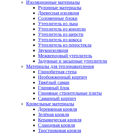
Изоляционные материалы
Рулонные материалы
Древесная изоляция
Соломенные блоки
Утеплитель из льна
Утеплитель из конопли
Утеплитель из шерсти
Утеплитель из кокоса
Утеплитель из пеностекла
Звукоизоляция
Межвенцовый утеплитель
Задувные и засыпные утеплители
Материалы для теплонакопления
Глинобитная стена
Необожженный кирпич
Тяжёлый саман
Глиняный блок
Глиняные строительные плиты
Саманный кирпич
Кровельные материалы
Деревянная кровля
Зелёная кровля
Керамическая кровля
Сланцевая кровля
Тростниковая кровля