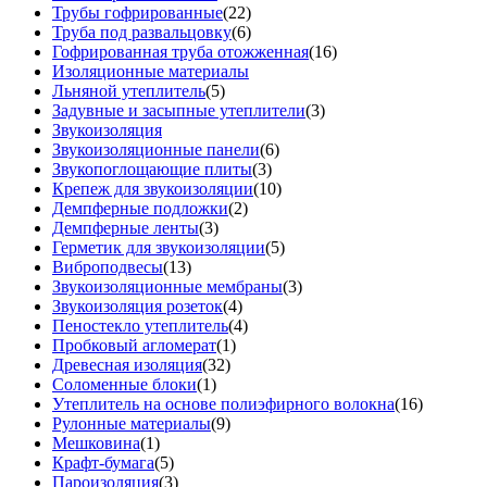
Трубы гофрированные
(22)
Труба под развальцовку
(6)
Гофрированная труба отожженная
(16)
Изоляционные материалы
Льняной утеплитель
(5)
Задувные и засыпные утеплители
(3)
Звукоизоляция
Звукоизоляционные панели
(6)
Звукопоглощающие плиты
(3)
Крепеж для звукоизоляции
(10)
Демпферные подложки
(2)
Демпферные ленты
(3)
Герметик для звукоизоляции
(5)
Виброподвесы
(13)
Звукоизоляционные мембраны
(3)
Звукоизоляция розеток
(4)
Пеностекло утеплитель
(4)
Пробковый агломерат
(1)
Древесная изоляция
(32)
Соломенные блоки
(1)
Утеплитель на основе полиэфирного волокна
(16)
Рулонные материалы
(9)
Мешковина
(1)
Крафт-бумага
(5)
Пароизоляция
(3)