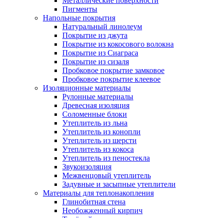
Металлические поверхности
Пигменты
Напольные покрытия
Натуральный линолеум
Покрытие из джута
Покрытие из кокосового волокна
Покрытие из Сиаграса
Покрытие из сизаля
Пробковое покрытие замковое
Пробковое покрытие клеевое
Изоляционные материалы
Рулонные материалы
Древесная изоляция
Соломенные блоки
Утеплитель из льна
Утеплитель из конопли
Утеплитель из шерсти
Утеплитель из кокоса
Утеплитель из пеностекла
Звукоизоляция
Межвенцовый утеплитель
Задувные и засыпные утеплители
Материалы для теплонакопления
Глинобитная стена
Необожженный кирпич