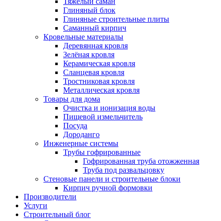
Тяжёлый саман
Глиняный блок
Глиняные строительные плиты
Саманный кирпич
Кровельные материалы
Деревянная кровля
Зелёная кровля
Керамическая кровля
Сланцевая кровля
Тростниковая кровля
Металлическая кровля
Товары для дома
Очистка и ионизация воды
Пищевой измельчитель
Посуда
Дороданго
Инженерные системы
Трубы гофрированные
Гофрированная труба отожженная
Труба под развальцовку
Стеновые панели и строительные блоки
Кирпич ручной формовки
Производители
Услуги
Строительный блог