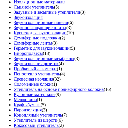
Изоляционные материалы
Льняной утеплитель
(5)
Задувные и засыпные утеплители
(3)
Звукоизоляция
Звукоизоляционные панели
(6)
Звукопоглощающие плиты
(3)
Крепеж для звукоизоляции
(10)
Демпферные подложки
(2)
Демпферные ленты
(3)
Герметик для звукоизоляции
(5)
Виброподвесы
(13)
Звукоизоляционные мембраны
(3)
Звукоизоляция розеток
(4)
Пробковый агломерат
(1)
Пеностекло утеплитель
(4)
Древесная изоляция
(32)
Соломенные блоки
(1)
Утеплитель на основе полиэфирного волокна
(16)
Рулонные материалы
(9)
Мешковина
(1)
Крафт-бумага
(5)
Пароизоляция
(3)
Конопляный утеплитель
(7)
Утеплитель из шерсти
(6)
Кокосовый утеплитель
(2)