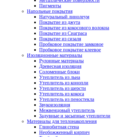
Металлические поверхности
Пигменты
Напольные покрытия
Натуральный линолеум
Покрытие из джута
Покрытие из кокосового волокна
Покрытие из Сиаграса
Покрытие из сизаля
Пробковое покрытие замковое
Пробковое покрытие клеевое
Изоляционные материалы
Рулонные материалы
Древесная изоляция
Соломенные блоки
Утеплитель из льна
Утеплитель из конопли
Утеплитель из шерсти
Утеплитель из кокоса
Утеплитель из пеностекла
Звукоизоляция
Межвенцовый утеплитель
Задувные и засыпные утеплители
Материалы для теплонакопления
Глинобитная стена
Необожженный кирпич