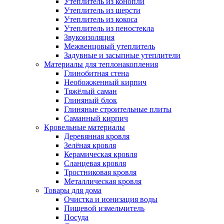
Утеплитель из конопли
Утеплитель из шерсти
Утеплитель из кокоса
Утеплитель из пеностекла
Звукоизоляция
Межвенцовый утеплитель
Задувные и засыпные утеплители
Материалы для теплонакопления
Глинобитная стена
Необожженный кирпич
Тяжёлый саман
Глиняный блок
Глиняные строительные плиты
Саманный кирпич
Кровельные материалы
Деревянная кровля
Зелёная кровля
Керамическая кровля
Сланцевая кровля
Тростниковая кровля
Металлическая кровля
Товары для дома
Очистка и ионизация воды
Пищевой измельчитель
Посуда