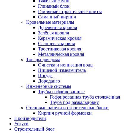
Тяжёлый саман
Глиняный блок
Глиняные строительные плиты
Саманный кирпич
Кровельные материалы
Деревянная кровля
Зелёная кровля
Керамическая кровля
Сланцевая кровля
Тростниковая кровля
Металлическая кровля
Товары для дома
Очистка и ионизация воды
Пищевой измельчитель
Посуда
Дороданго
Инженерные системы
Трубы гофрированные
Гофрированная труба отожженная
Труба под развальцовку
Стеновые панели и строительные блоки
Кирпич ручной формовки
Производители
Услуги
Строительный блог