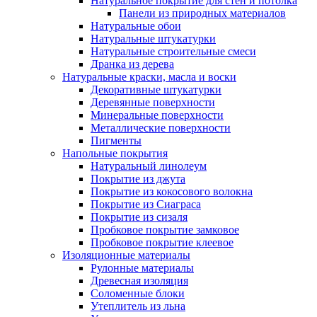
Натуральное покрытие для стен и потолка
Панели из природных материалов
Натуральные обои
Натуральные штукатурки
Натуральные строительные смеси
Дранка из дерева
Натуральные краски, масла и воски
Декоративные штукатурки
Деревянные поверхности
Минеральные поверхности
Металлические поверхности
Пигменты
Напольные покрытия
Натуральный линолеум
Покрытие из джута
Покрытие из кокосового волокна
Покрытие из Сиаграса
Покрытие из сизаля
Пробковое покрытие замковое
Пробковое покрытие клеевое
Изоляционные материалы
Рулонные материалы
Древесная изоляция
Соломенные блоки
Утеплитель из льна