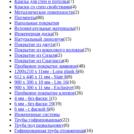
Краска для стен и потолка
(7)
Краски со спец.свойствами
(4)
Металлические поверхности
(2)
Пигменты
(80)
Напольные покрытия
Вспомогательные материалы
(1)
Инженерная доска
(3)
Натуральный линолеум
(15)
Покрытие из джута
(1)
Покрытие из кокосового волокна
(25)
Покрытие из Сизаля
(2)
Покрытие из Сиаграсса
(4)
Пробковое покрытие замковое
(48)
1200х210 х 11мм - Long plank 6
(6)
612 х 440 х 11 мм - Slate 8
(8)
900 х 300 х 10 мм - Lite 16
(16)
900 х 300 х 11 мм - Exclusive
(18)
Пробковое покрытие клеевое
(26)
4 мм - без фаски 1
(1)
6 мм - без фаски 19
(19)
6 мм - с фаской 6
(6)
Инженерные системы
Трубы гофрированные
(22)
Труба под развальцовку
(6)
Гофрированная труба отожженная
(16)