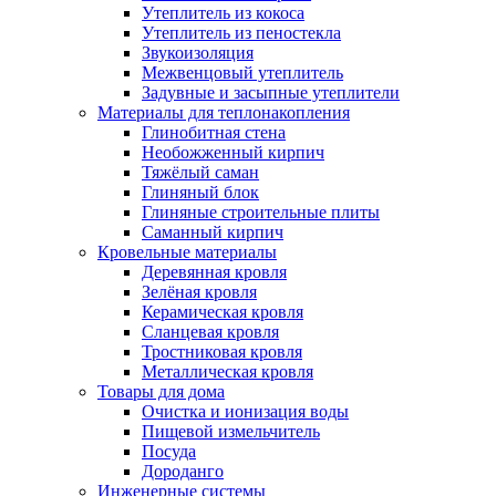
Утеплитель из кокоса
Утеплитель из пеностекла
Звукоизоляция
Межвенцовый утеплитель
Задувные и засыпные утеплители
Материалы для теплонакопления
Глинобитная стена
Необожженный кирпич
Тяжёлый саман
Глиняный блок
Глиняные строительные плиты
Саманный кирпич
Кровельные материалы
Деревянная кровля
Зелёная кровля
Керамическая кровля
Сланцевая кровля
Тростниковая кровля
Металлическая кровля
Товары для дома
Очистка и ионизация воды
Пищевой измельчитель
Посуда
Дороданго
Инженерные системы