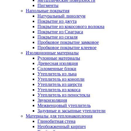
Металлические поверхности
Пигменты
Напольные покрытия
Натуральный линолеум
Покрытие из джута
Покрытие из кокосового волокна
Покрытие из Сиаграса
Покрытие из сизаля
Пробковое покрытие замковое
Пробковое покрытие клеевое
Изоляционные материалы
Рулонные материалы
Древесная изоляция
Соломенные блоки
Утеплитель из льна
Утеплитель из конопли
Утеплитель из шерсти
Утеплитель из кокоса
Утеплитель из пеностекла
Звукоизоляция
Межвенцовый утеплитель
Задувные и засыпные утеплители
Материалы для теплонакопления
Глинобитная стена
Необожженный кирпич