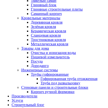
Тяжёлый саман
Глиняный блок
Глиняные строительные плиты
Саманный кирпич
Кровельные материалы
Деревянная кровля
Зелёная кровля
Керамическая кровля
Сланцевая кровля
Тростниковая кровля
Металлическая кровля
Товары для дома
Очистка и ионизация воды
Пищевой измельчитель
Посуда
Дороданго
Инженерные системы
Трубы гофрированные
Гофрированная труба отожженная
Труба под развальцовку
Стеновые панели и строительные блоки
Кирпич ручной формовки
Производители
Услуги
Строительный блог