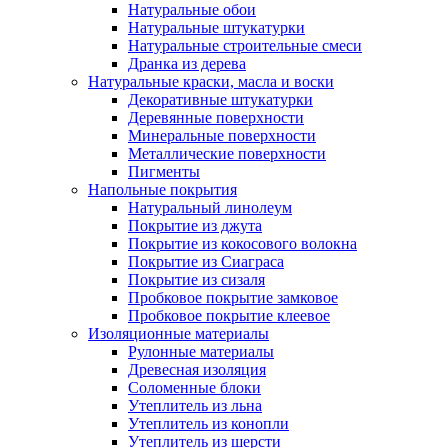
Натуральные обои
Натуральные штукатурки
Натуральные строительные смеси
Дранка из дерева
Натуральные краски, масла и воски
Декоративные штукатурки
Деревянные поверхности
Минеральные поверхности
Металлические поверхности
Пигменты
Напольные покрытия
Натуральный линолеум
Покрытие из джута
Покрытие из кокосового волокна
Покрытие из Сиаграса
Покрытие из сизаля
Пробковое покрытие замковое
Пробковое покрытие клеевое
Изоляционные материалы
Рулонные материалы
Древесная изоляция
Соломенные блоки
Утеплитель из льна
Утеплитель из конопли
Утеплитель из шерсти