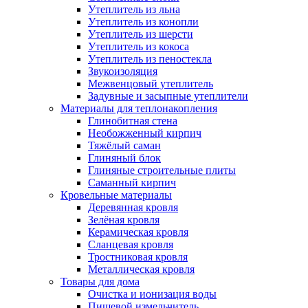
Утеплитель из льна
Утеплитель из конопли
Утеплитель из шерсти
Утеплитель из кокоса
Утеплитель из пеностекла
Звукоизоляция
Межвенцовый утеплитель
Задувные и засыпные утеплители
Материалы для теплонакопления
Глинобитная стена
Необожженный кирпич
Тяжёлый саман
Глиняный блок
Глиняные строительные плиты
Саманный кирпич
Кровельные материалы
Деревянная кровля
Зелёная кровля
Керамическая кровля
Сланцевая кровля
Тростниковая кровля
Металлическая кровля
Товары для дома
Очистка и ионизация воды
Пищевой измельчитель