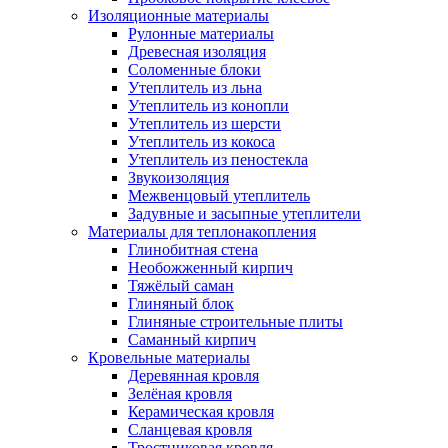
Изоляционные материалы
Рулонные материалы
Древесная изоляция
Соломенные блоки
Утеплитель из льна
Утеплитель из конопли
Утеплитель из шерсти
Утеплитель из кокоса
Утеплитель из пеностекла
Звукоизоляция
Межвенцовый утеплитель
Задувные и засыпные утеплители
Материалы для теплонакопления
Глинобитная стена
Необожженный кирпич
Тяжёлый саман
Глиняный блок
Глиняные строительные плиты
Саманный кирпич
Кровельные материалы
Деревянная кровля
Зелёная кровля
Керамическая кровля
Сланцевая кровля
Тростниковая кровля