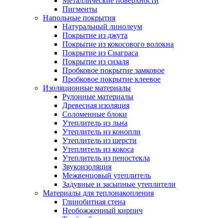
Металлические поверхности
Пигменты
Напольные покрытия
Натуральный линолеум
Покрытие из джута
Покрытие из кокосового волокна
Покрытие из Сиаграса
Покрытие из сизаля
Пробковое покрытие замковое
Пробковое покрытие клеевое
Изоляционные материалы
Рулонные материалы
Древесная изоляция
Соломенные блоки
Утеплитель из льна
Утеплитель из конопли
Утеплитель из шерсти
Утеплитель из кокоса
Утеплитель из пеностекла
Звукоизоляция
Межвенцовый утеплитель
Задувные и засыпные утеплители
Материалы для теплонакопления
Глинобитная стена
Необожженный кирпич