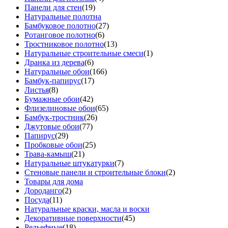
Панели для стен
(19)
Натуральные полотна
Бамбуковое полотно
(27)
Ротанговое полотно
(6)
Тростниковое полотно
(13)
Натуральные строительные смеси
(1)
Дранка из дерева
(6)
Натуральные обои
(166)
Бамбук-папирус
(17)
Листья
(8)
Бумажные обои
(42)
Флизелиновые обои
(65)
Бамбук-тростник
(26)
Джутовые обои
(77)
Папирус
(29)
Пробковые обои
(25)
Трава-камыш
(21)
Натуральные штукатурки
(7)
Стеновые панели и строительные блоки
(2)
Товары для дома
Дороданго
(2)
Посуда
(11)
Натуральные краски, масла и воски
Декоративные поверхности
(45)
Рельефные
(18)