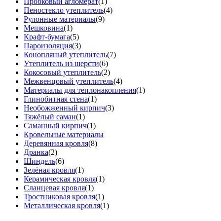
Пробковый агломерат
(1)
Пеностекло утеплитель
(4)
Рулонные материалы
(9)
Мешковина
(1)
Крафт-бумага
(5)
Пароизоляция
(3)
Конопляный утеплитель
(7)
Утеплитель из шерсти
(6)
Кокосовый утеплитель
(2)
Межвенцовый утеплитель
(4)
Материалы для теплонакопления
(1)
Глинобитная стена
(1)
Необожженный кирпич
(3)
Тяжёлый саман
(1)
Саманный кирпич
(1)
Кровельные материалы
Деревянная кровля
(8)
Дранка
(2)
Шиндель
(6)
Зелёная кровля
(1)
Керамическая кровля
(1)
Сланцевая кровля
(1)
Тростниковая кровля
(1)
Металлическая кровля
(1)