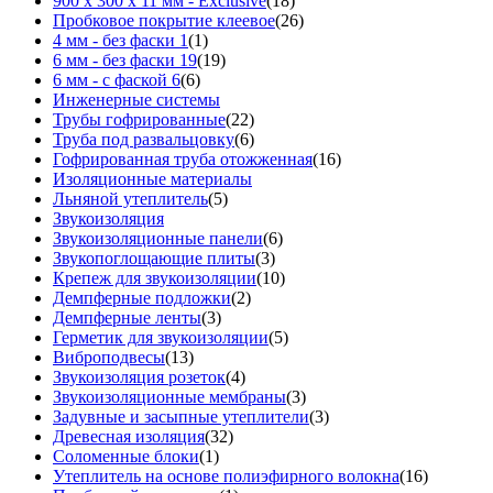
900 х 300 х 11 мм - Exclusive
(18)
Пробковое покрытие клеевое
(26)
4 мм - без фаски 1
(1)
6 мм - без фаски 19
(19)
6 мм - с фаской 6
(6)
Инженерные системы
Трубы гофрированные
(22)
Труба под развальцовку
(6)
Гофрированная труба отожженная
(16)
Изоляционные материалы
Льняной утеплитель
(5)
Звукоизоляция
Звукоизоляционные панели
(6)
Звукопоглощающие плиты
(3)
Крепеж для звукоизоляции
(10)
Демпферные подложки
(2)
Демпферные ленты
(3)
Герметик для звукоизоляции
(5)
Виброподвесы
(13)
Звукоизоляция розеток
(4)
Звукоизоляционные мембраны
(3)
Задувные и засыпные утеплители
(3)
Древесная изоляция
(32)
Соломенные блоки
(1)
Утеплитель на основе полиэфирного волокна
(16)