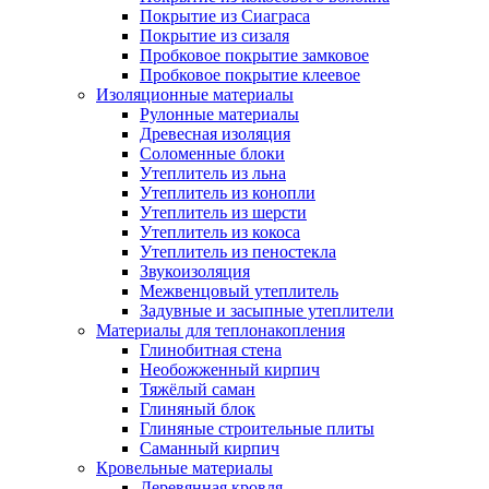
Покрытие из Сиаграса
Покрытие из сизаля
Пробковое покрытие замковое
Пробковое покрытие клеевое
Изоляционные материалы
Рулонные материалы
Древесная изоляция
Соломенные блоки
Утеплитель из льна
Утеплитель из конопли
Утеплитель из шерсти
Утеплитель из кокоса
Утеплитель из пеностекла
Звукоизоляция
Межвенцовый утеплитель
Задувные и засыпные утеплители
Материалы для теплонакопления
Глинобитная стена
Необожженный кирпич
Тяжёлый саман
Глиняный блок
Глиняные строительные плиты
Саманный кирпич
Кровельные материалы
Деревянная кровля