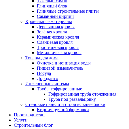
Тяжёлый саман
Глиняный блок
Глиняные строительные плиты
Саманный кирпич
Кровельные материалы
Деревянная кровля
Зелёная кровля
Керамическая кровля
Сланцевая кровля
Тростниковая кровля
Металлическая кровля
Товары для дома
Очистка и ионизация воды
Пищевой измельчитель
Посуда
Дороданго
Инженерные системы
Трубы гофрированные
Гофрированная труба отожженная
Труба под развальцовку
Стеновые панели и строительные блоки
Кирпич ручной формовки
Производители
Услуги
Строительный блог