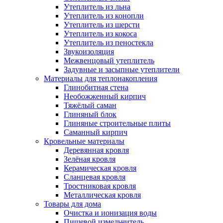
Утеплитель из льна
Утеплитель из конопли
Утеплитель из шерсти
Утеплитель из кокоса
Утеплитель из пеностекла
Звукоизоляция
Межвенцовый утеплитель
Задувные и засыпные утеплители
Материалы для теплонакопления
Глинобитная стена
Необожженный кирпич
Тяжёлый саман
Глиняный блок
Глиняные строительные плиты
Саманный кирпич
Кровельные материалы
Деревянная кровля
Зелёная кровля
Керамическая кровля
Сланцевая кровля
Тростниковая кровля
Металлическая кровля
Товары для дома
Очистка и ионизация воды
Пищевой измельчитель