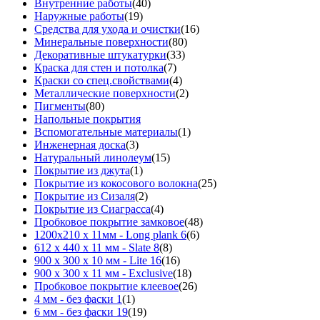
Внутренние работы
(40)
Наружные работы
(19)
Средства для ухода и очистки
(16)
Минеральные поверхности
(80)
Декоративные штукатурки
(33)
Краска для стен и потолка
(7)
Краски со спец.свойствами
(4)
Металлические поверхности
(2)
Пигменты
(80)
Напольные покрытия
Вспомогательные материалы
(1)
Инженерная доска
(3)
Натуральный линолеум
(15)
Покрытие из джута
(1)
Покрытие из кокосового волокна
(25)
Покрытие из Сизаля
(2)
Покрытие из Сиаграсса
(4)
Пробковое покрытие замковое
(48)
1200х210 х 11мм - Long plank 6
(6)
612 х 440 х 11 мм - Slate 8
(8)
900 х 300 х 10 мм - Lite 16
(16)
900 х 300 х 11 мм - Exclusive
(18)
Пробковое покрытие клеевое
(26)
4 мм - без фаски 1
(1)
6 мм - без фаски 19
(19)