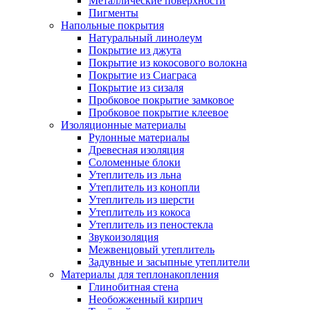
Металлические поверхности
Пигменты
Напольные покрытия
Натуральный линолеум
Покрытие из джута
Покрытие из кокосового волокна
Покрытие из Сиаграса
Покрытие из сизаля
Пробковое покрытие замковое
Пробковое покрытие клеевое
Изоляционные материалы
Рулонные материалы
Древесная изоляция
Соломенные блоки
Утеплитель из льна
Утеплитель из конопли
Утеплитель из шерсти
Утеплитель из кокоса
Утеплитель из пеностекла
Звукоизоляция
Межвенцовый утеплитель
Задувные и засыпные утеплители
Материалы для теплонакопления
Глинобитная стена
Необожженный кирпич