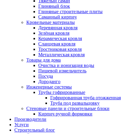
Тяжёлый саман
Глиняный блок
Глиняные строительные плиты
Саманный кирпич
Кровельные материалы
Деревянная кровля
Зелёная кровля
Керамическая кровля
Сланцевая кровля
Тростниковая кровля
Металлическая кровля
Товары для дома
Очистка и ионизация воды
Пищевой измельчитель
Посуда
Дороданго
Инженерные системы
Трубы гофрированные
Гофрированная труба отожженная
Труба под развальцовку
Стеновые панели и строительные блоки
Кирпич ручной формовки
Производители
Услуги
Строительный блог