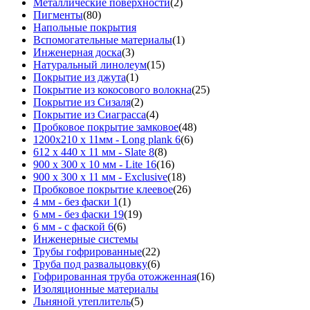
Металлические поверхности
(2)
Пигменты
(80)
Напольные покрытия
Вспомогательные материалы
(1)
Инженерная доска
(3)
Натуральный линолеум
(15)
Покрытие из джута
(1)
Покрытие из кокосового волокна
(25)
Покрытие из Сизаля
(2)
Покрытие из Сиаграсса
(4)
Пробковое покрытие замковое
(48)
1200х210 х 11мм - Long plank 6
(6)
612 х 440 х 11 мм - Slate 8
(8)
900 х 300 х 10 мм - Lite 16
(16)
900 х 300 х 11 мм - Exclusive
(18)
Пробковое покрытие клеевое
(26)
4 мм - без фаски 1
(1)
6 мм - без фаски 19
(19)
6 мм - с фаской 6
(6)
Инженерные системы
Трубы гофрированные
(22)
Труба под развальцовку
(6)
Гофрированная труба отожженная
(16)
Изоляционные материалы
Льняной утеплитель
(5)