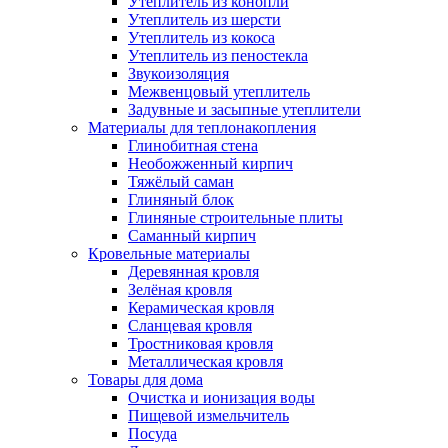
Утеплитель из конопли
Утеплитель из шерсти
Утеплитель из кокоса
Утеплитель из пеностекла
Звукоизоляция
Межвенцовый утеплитель
Задувные и засыпные утеплители
Материалы для теплонакопления
Глинобитная стена
Необожженный кирпич
Тяжёлый саман
Глиняный блок
Глиняные строительные плиты
Саманный кирпич
Кровельные материалы
Деревянная кровля
Зелёная кровля
Керамическая кровля
Сланцевая кровля
Тростниковая кровля
Металлическая кровля
Товары для дома
Очистка и ионизация воды
Пищевой измельчитель
Посуда