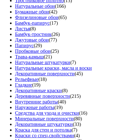
Тростниковое полотно
(13)
Натуральные обои
(166)
Бумажные обои
(42)
Флизелиновые обои
(65)
Бамбук-папирус
(17)
Листья
(8)
Бамбук-тростник
(26)
Джутовые обои
(77)
Папирус
(29)
Пробковые обои
(25)
Трава-камыш
(21)
Натуральные штукатурки
(7)
Натуральные краски, масла и воски
Декоративные поверхности
(45)
Рельефные
(18)
Гладкие
(19)
Декоративные краски
(8)
Деревянные поверхности
(215)
Внутренние работы
(40)
Наружные работы
(19)
Средства для ухода и очистки
(16)
Минеральные поверхности
(80)
Декоративные штукатурки
(33)
Краска для стен и потолка
(7)
Краски со спец.свойствами
(4)