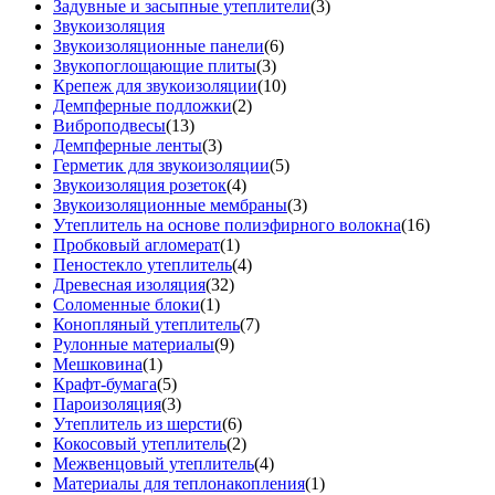
Задувные и засыпные утеплители
(3)
Звукоизоляция
Звукоизоляционные панели
(6)
Звукопоглощающие плиты
(3)
Крепеж для звукоизоляции
(10)
Демпферные подложки
(2)
Виброподвесы
(13)
Демпферные ленты
(3)
Герметик для звукоизоляции
(5)
Звукоизоляция розеток
(4)
Звукоизоляционные мембраны
(3)
Утеплитель на основе полиэфирного волокна
(16)
Пробковый агломерат
(1)
Пеностекло утеплитель
(4)
Древесная изоляция
(32)
Соломенные блоки
(1)
Конопляный утеплитель
(7)
Рулонные материалы
(9)
Мешковина
(1)
Крафт-бумага
(5)
Пароизоляция
(3)
Утеплитель из шерсти
(6)
Кокосовый утеплитель
(2)
Межвенцовый утеплитель
(4)
Материалы для теплонакопления
(1)