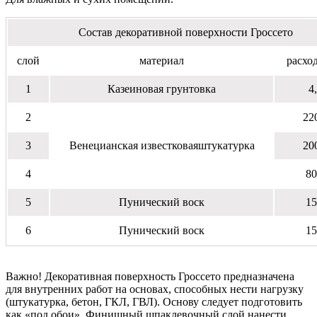
Состав декоративной поверхности Гроссето
слой
материал
расход
1
Казеиновая грунтовка
4,
2
220
3
Венецианская известковаяштукатурка
200
4
80
5
Пунический воск
15
6
Пунический воск
15
Важно! Декоративная поверхность Гроссето предназначена
для внутренних работ на основах, способных нести нагрузку
(штукатурка, бетон, ГКЛ, ГВЛ). Основу следует подготовить
как «под обои». Финишный шпаклевочный слой нанести