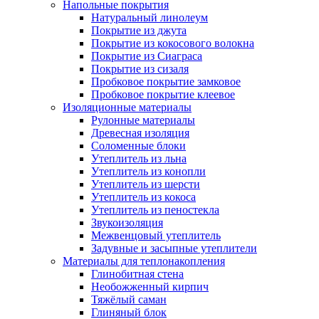
Напольные покрытия
Натуральный линолеум
Покрытие из джута
Покрытие из кокосового волокна
Покрытие из Сиаграса
Покрытие из сизаля
Пробковое покрытие замковое
Пробковое покрытие клеевое
Изоляционные материалы
Рулонные материалы
Древесная изоляция
Соломенные блоки
Утеплитель из льна
Утеплитель из конопли
Утеплитель из шерсти
Утеплитель из кокоса
Утеплитель из пеностекла
Звукоизоляция
Межвенцовый утеплитель
Задувные и засыпные утеплители
Материалы для теплонакопления
Глинобитная стена
Необожженный кирпич
Тяжёлый саман
Глиняный блок