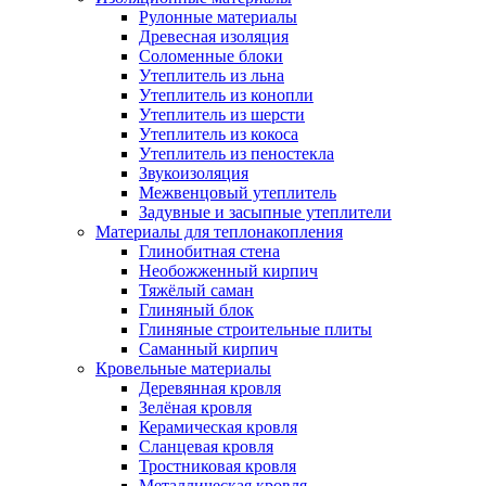
Рулонные материалы
Древесная изоляция
Соломенные блоки
Утеплитель из льна
Утеплитель из конопли
Утеплитель из шерсти
Утеплитель из кокоса
Утеплитель из пеностекла
Звукоизоляция
Межвенцовый утеплитель
Задувные и засыпные утеплители
Материалы для теплонакопления
Глинобитная стена
Необожженный кирпич
Тяжёлый саман
Глиняный блок
Глиняные строительные плиты
Саманный кирпич
Кровельные материалы
Деревянная кровля
Зелёная кровля
Керамическая кровля
Сланцевая кровля
Тростниковая кровля
Металлическая кровля