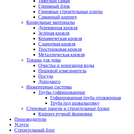
Тяжёлый саман
Глиняный блок
Глиняные строительные плиты
Саманный кирпич
Кровельные материалы
Деревянная кровля
Зелёная кровля
Керамическая кровля
Сланцевая кровля
Тростниковая кровля
Металлическая кровля
Товары для дома
Очистка и ионизация воды
Пищевой измельчитель
Посуда
Дороданго
Инженерные системы
Трубы гофрированные
Гофрированная труба отожженная
Труба под развальцовку
Стеновые панели и строительные блоки
Кирпич ручной формовки
Производители
Услуги
Строительный блог