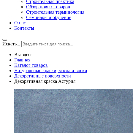
Строительная практика
Обзор новых товаров
Строительная терминология
Семинары и обучение
О нас
Контакты
Искать...
Вы здесь:
Главная
Каталог товаров
Натуральные краски, масла и воски
Декоративные поверхности
Декоративная краска Астурия