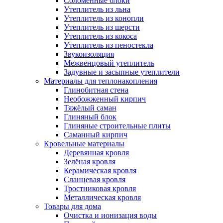
Соломенные блоки
Утеплитель из льна
Утеплитель из конопли
Утеплитель из шерсти
Утеплитель из кокоса
Утеплитель из пеностекла
Звукоизоляция
Межвенцовый утеплитель
Задувные и засыпные утеплители
Материалы для теплонакопления
Глинобитная стена
Необожженный кирпич
Тяжёлый саман
Глиняный блок
Глиняные строительные плиты
Саманный кирпич
Кровельные материалы
Деревянная кровля
Зелёная кровля
Керамическая кровля
Сланцевая кровля
Тростниковая кровля
Металлическая кровля
Товары для дома
Очистка и ионизация воды