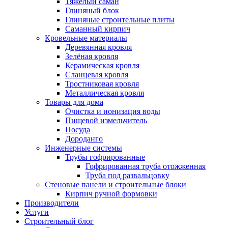
Тяжёлый саман
Глиняный блок
Глиняные строительные плиты
Саманный кирпич
Кровельные материалы
Деревянная кровля
Зелёная кровля
Керамическая кровля
Сланцевая кровля
Тростниковая кровля
Металлическая кровля
Товары для дома
Очистка и ионизация воды
Пищевой измельчитель
Посуда
Дороданго
Инженерные системы
Трубы гофрированные
Гофрированная труба отожженная
Труба под развальцовку
Стеновые панели и строительные блоки
Кирпич ручной формовки
Производители
Услуги
Строительный блог