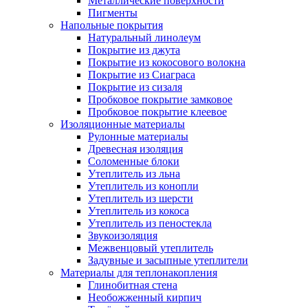
Металлические поверхности
Пигменты
Напольные покрытия
Натуральный линолеум
Покрытие из джута
Покрытие из кокосового волокна
Покрытие из Сиаграса
Покрытие из сизаля
Пробковое покрытие замковое
Пробковое покрытие клеевое
Изоляционные материалы
Рулонные материалы
Древесная изоляция
Соломенные блоки
Утеплитель из льна
Утеплитель из конопли
Утеплитель из шерсти
Утеплитель из кокоса
Утеплитель из пеностекла
Звукоизоляция
Межвенцовый утеплитель
Задувные и засыпные утеплители
Материалы для теплонакопления
Глинобитная стена
Необожженный кирпич