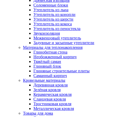
Древесная изоляция
Соломенные блоки
Утеплитель из льна
Утеплитель из конопли
Утеплитель из шерсти
Утеплитель из кокоса
Утеплитель из пеностекла
Звукоизоляция
Межвенцовый утеплитель
Задувные и засыпные утеплители
Материалы для теплонакопления
Глинобитная стена
Необожженный кирпич
Тяжёлый саман
Глиняный блок
Глиняные строительные плиты
Саманный кирпич
Кровельные материалы
Деревянная кровля
Зелёная кровля
Керамическая кровля
Сланцевая кровля
Тростниковая кровля
Металлическая кровля
Товары для дома