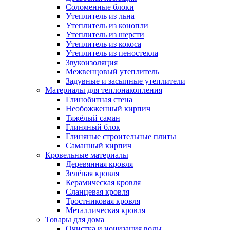
Соломенные блоки
Утеплитель из льна
Утеплитель из конопли
Утеплитель из шерсти
Утеплитель из кокоса
Утеплитель из пеностекла
Звукоизоляция
Межвенцовый утеплитель
Задувные и засыпные утеплители
Материалы для теплонакопления
Глинобитная стена
Необожженный кирпич
Тяжёлый саман
Глиняный блок
Глиняные строительные плиты
Саманный кирпич
Кровельные материалы
Деревянная кровля
Зелёная кровля
Керамическая кровля
Сланцевая кровля
Тростниковая кровля
Металлическая кровля
Товары для дома
Очистка и ионизация воды