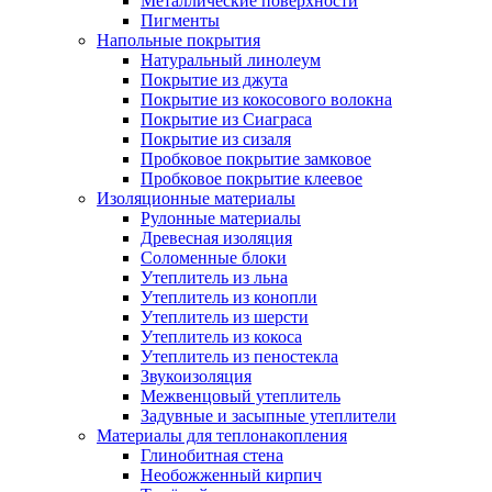
Металлические поверхности
Пигменты
Напольные покрытия
Натуральный линолеум
Покрытие из джута
Покрытие из кокосового волокна
Покрытие из Сиаграса
Покрытие из сизаля
Пробковое покрытие замковое
Пробковое покрытие клеевое
Изоляционные материалы
Рулонные материалы
Древесная изоляция
Соломенные блоки
Утеплитель из льна
Утеплитель из конопли
Утеплитель из шерсти
Утеплитель из кокоса
Утеплитель из пеностекла
Звукоизоляция
Межвенцовый утеплитель
Задувные и засыпные утеплители
Материалы для теплонакопления
Глинобитная стена
Необожженный кирпич