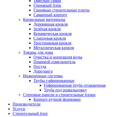
Тяжёлый саман
Глиняный блок
Глиняные строительные плиты
Саманный кирпич
Кровельные материалы
Деревянная кровля
Зелёная кровля
Керамическая кровля
Сланцевая кровля
Тростниковая кровля
Металлическая кровля
Товары для дома
Очистка и ионизация воды
Пищевой измельчитель
Посуда
Дороданго
Инженерные системы
Трубы гофрированные
Гофрированная труба отожженная
Труба под развальцовку
Стеновые панели и строительные блоки
Кирпич ручной формовки
Производители
Услуги
Строительный блог