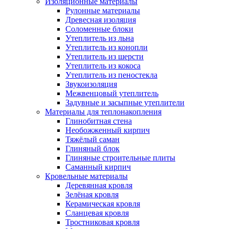
Изоляционные материалы
Рулонные материалы
Древесная изоляция
Соломенные блоки
Утеплитель из льна
Утеплитель из конопли
Утеплитель из шерсти
Утеплитель из кокоса
Утеплитель из пеностекла
Звукоизоляция
Межвенцовый утеплитель
Задувные и засыпные утеплители
Материалы для теплонакопления
Глинобитная стена
Необожженный кирпич
Тяжёлый саман
Глиняный блок
Глиняные строительные плиты
Саманный кирпич
Кровельные материалы
Деревянная кровля
Зелёная кровля
Керамическая кровля
Сланцевая кровля
Тростниковая кровля