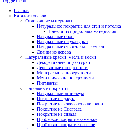
Toggle menu
Главная
Каталог товаров
Отделочные материалы
Натуральное покрытие для стен и потолка
Панели из природных материалов
Натуральные обои
Натуральные штукатурки
Натуральные строительные смеси
Дранка из дерева
Натуральные краски, масла и воски
Декоративные штукатурки
Деревянные поверхности
Минеральные поверхности
Металлические поверхности
Пигменты
Напольные покрытия
Натуральный линолеум
Покрытие из джута
Покрытие из кокосового волокна
Покрытие из Сиаграса
Покрытие из сизаля
Пробковое покрытие замковое
Пробковое покрытие клеевое