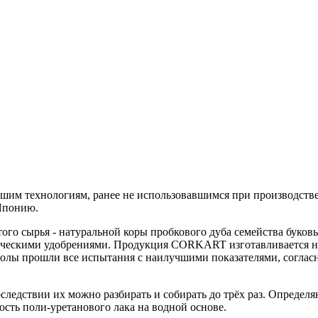
 технологиям, ранее не использовавшимся при производстве 
 Японию.
ого сырья - натуральной коры пробкового дуба семейства буковы
ическими удобрениями. Продукция CORKART изготавливается н
лы прошли все испытания с наилучшими показателями, согласно
ледствии их можно разбирать и собирать до трёх раз. Опреде
сть поли-уретанового лака на водной основе.