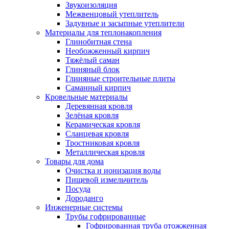
Звукоизоляция
Межвенцовый утеплитель
Задувные и засыпные утеплители
Материалы для теплонакопления
Глинобитная стена
Необожженный кирпич
Тяжёлый саман
Глиняный блок
Глиняные строительные плиты
Саманный кирпич
Кровельные материалы
Деревянная кровля
Зелёная кровля
Керамическая кровля
Сланцевая кровля
Тростниковая кровля
Металлическая кровля
Товары для дома
Очистка и ионизация воды
Пищевой измельчитель
Посуда
Дороданго
Инженерные системы
Трубы гофрированные
Гофрированная труба отожженная