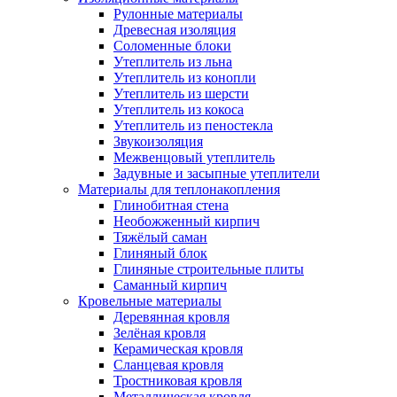
Рулонные материалы
Древесная изоляция
Соломенные блоки
Утеплитель из льна
Утеплитель из конопли
Утеплитель из шерсти
Утеплитель из кокоса
Утеплитель из пеностекла
Звукоизоляция
Межвенцовый утеплитель
Задувные и засыпные утеплители
Материалы для теплонакопления
Глинобитная стена
Необожженный кирпич
Тяжёлый саман
Глиняный блок
Глиняные строительные плиты
Саманный кирпич
Кровельные материалы
Деревянная кровля
Зелёная кровля
Керамическая кровля
Сланцевая кровля
Тростниковая кровля
Металлическая кровля