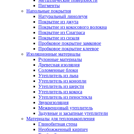
Металлические поверхности
Пигменты
Напольные покрытия
Натуральный линолеум
Покрытие из джута
Покрытие из кокосового волокна
Покрытие из Сиаграса
Покрытие из сизаля
Пробковое покрытие замковое
Пробковое покрытие клеевое
Изоляционные материалы
Рулонные материалы
Древесная изоляция
Соломенные блоки
Утеплитель из льна
Утеплитель из конопли
Утеплитель из шерсти
Утеплитель из кокоса
Утеплитель из пеностекла
Звукоизоляция
Межвенцовый утеплитель
Задувные и засыпные утеплители
Материалы для теплонакопления
Глинобитная стена
Необожженный кирпич