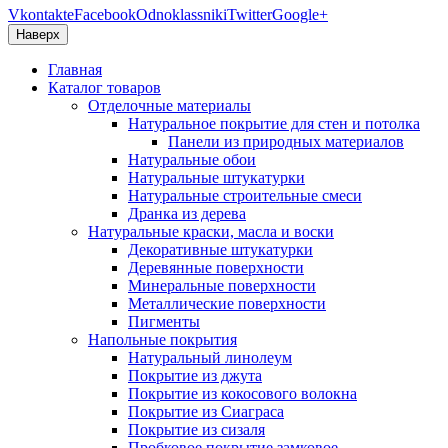
Vkontakte
Facebook
Odnoklassniki
Twitter
Google+
Наверх
Главная
Каталог товаров
Отделочные материалы
Натуральное покрытие для стен и потолка
Панели из природных материалов
Натуральные обои
Натуральные штукатурки
Натуральные строительные смеси
Дранка из дерева
Натуральные краски, масла и воски
Декоративные штукатурки
Деревянные поверхности
Минеральные поверхности
Металлические поверхности
Пигменты
Напольные покрытия
Натуральный линолеум
Покрытие из джута
Покрытие из кокосового волокна
Покрытие из Сиаграса
Покрытие из сизаля
Пробковое покрытие замковое