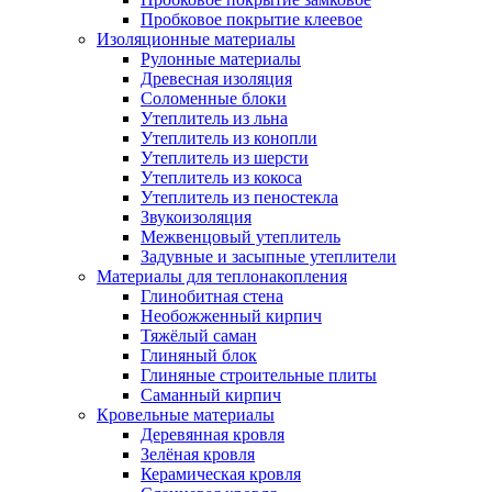
Пробковое покрытие клеевое
Изоляционные материалы
Рулонные материалы
Древесная изоляция
Соломенные блоки
Утеплитель из льна
Утеплитель из конопли
Утеплитель из шерсти
Утеплитель из кокоса
Утеплитель из пеностекла
Звукоизоляция
Межвенцовый утеплитель
Задувные и засыпные утеплители
Материалы для теплонакопления
Глинобитная стена
Необожженный кирпич
Тяжёлый саман
Глиняный блок
Глиняные строительные плиты
Саманный кирпич
Кровельные материалы
Деревянная кровля
Зелёная кровля
Керамическая кровля