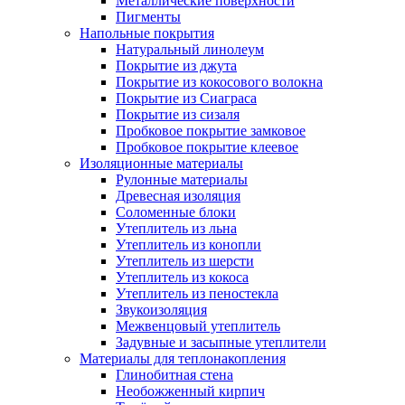
Металлические поверхности
Пигменты
Напольные покрытия
Натуральный линолеум
Покрытие из джута
Покрытие из кокосового волокна
Покрытие из Сиаграса
Покрытие из сизаля
Пробковое покрытие замковое
Пробковое покрытие клеевое
Изоляционные материалы
Рулонные материалы
Древесная изоляция
Соломенные блоки
Утеплитель из льна
Утеплитель из конопли
Утеплитель из шерсти
Утеплитель из кокоса
Утеплитель из пеностекла
Звукоизоляция
Межвенцовый утеплитель
Задувные и засыпные утеплители
Материалы для теплонакопления
Глинобитная стена
Необожженный кирпич