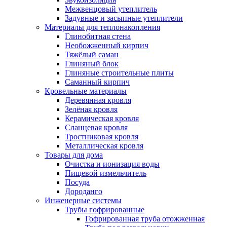
Межвенцовый утеплитель
Задувные и засыпные утеплители
Материалы для теплонакопления
Глинобитная стена
Необожженный кирпич
Тяжёлый саман
Глиняный блок
Глиняные строительные плиты
Саманный кирпич
Кровельные материалы
Деревянная кровля
Зелёная кровля
Керамическая кровля
Сланцевая кровля
Тростниковая кровля
Металлическая кровля
Товары для дома
Очистка и ионизация воды
Пищевой измельчитель
Посуда
Дороданго
Инженерные системы
Трубы гофрированные
Гофрированная труба отожженная