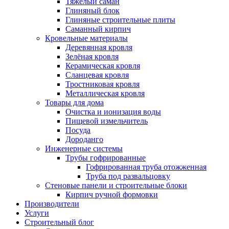
Тяжёлый саман
Глиняный блок
Глиняные строительные плиты
Саманный кирпич
Кровельные материалы
Деревянная кровля
Зелёная кровля
Керамическая кровля
Сланцевая кровля
Тростниковая кровля
Металлическая кровля
Товары для дома
Очистка и ионизация воды
Пищевой измельчитель
Посуда
Дороданго
Инженерные системы
Трубы гофрированные
Гофрированная труба отожженная
Труба под развальцовку
Стеновые панели и строительные блоки
Кирпич ручной формовки
Производители
Услуги
Строительный блог