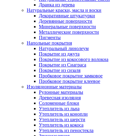
Дранка из дерева
Натуральные краски, масла и воски
Декоративные штукатурки
Деревянные поверхности
Минеральные поверхности
Металлические поверхности
Пигменты
Напольные покрытия
Натуральный линолеум
Покрытие из джута
Покрытие из кокосового волокна
Покрытие из Сиаграса
Покрытие из сизаля
Пробковое покрытие замковое
Пробковое покрытие клеевое
Изоляционные материалы
Рулонные материалы
Древесная изоляция
Соломенные блоки
Утеплитель из льна
Утеплитель из конопли
Утеплитель из шерсти
Утеплитель из кокоса
Утеплитель из пеностекла
Звукоизоляция