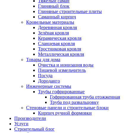
Тяжёлый саман
Глиняный блок
Глиняные строительные плиты
Саманный кирпич
Кровельные материалы
Деревянная кровля
Зелёная кровля
Керамическая кровля
Сланцевая кровля
Тростниковая кровля
Металлическая кровля
Товары для дома
Очистка и ионизация воды
Пищевой измельчитель
Посуда
Дороданго
Инженерные системы
Трубы гофрированные
Гофрированная труба отожженная
Труба под развальцовку
Стеновые панели и строительные блоки
Кирпич ручной формовки
Производители
Услуги
Строительный блог