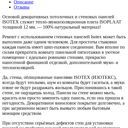
Описание
Отзывы
Основой декоративных потолочных и стеновых панелей
ISOTEX служит тепло-звукоизоляционная плита ISOPLAAT
толщиной 12 мм. — 100% натуральный материал!
Ремонт с использованием стеновых панелей Isotex может быть
выполнен даже одним человеком. Для простоты стыковки
каждая панель имеет шип-пазовое соединение. Вам вполне по
силам превратить комнату панельной пятиэтажки в уютное
помещение с идеально ровными стенами, прекрасно
нанесенной финишной отделкой, дополнительной звуко- и
теплоизоляцией.
Да, стены, облицованные панелями ISOTEX (ИЗОТЕКС),
всегда будут теплыми, шум из комнаты будет гаситься, а звуки
извне не будут раздражать жильцов. Прислонившись к такой
стене, не ощущаешь холод. Панели на стене можно мыть,
красить или просто заменить одну панель, если она пришла в
негодность. Декоративное виниловое покрытие долговечно, а
при загрязнении может быть вымыто любым бытовым
моющим средством.
При отсутствии серьёзных дефектов стен для установки