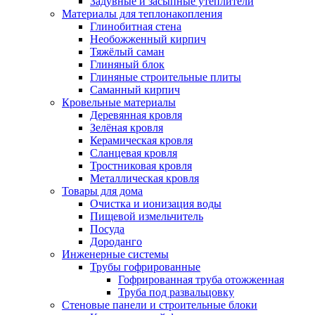
Задувные и засыпные утеплители
Материалы для теплонакопления
Глинобитная стена
Необожженный кирпич
Тяжёлый саман
Глиняный блок
Глиняные строительные плиты
Саманный кирпич
Кровельные материалы
Деревянная кровля
Зелёная кровля
Керамическая кровля
Сланцевая кровля
Тростниковая кровля
Металлическая кровля
Товары для дома
Очистка и ионизация воды
Пищевой измельчитель
Посуда
Дороданго
Инженерные системы
Трубы гофрированные
Гофрированная труба отожженная
Труба под развальцовку
Стеновые панели и строительные блоки