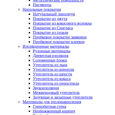
Металлические поверхности
Пигменты
Напольные покрытия
Натуральный линолеум
Покрытие из джута
Покрытие из кокосового волокна
Покрытие из Сиаграса
Покрытие из сизаля
Пробковое покрытие замковое
Пробковое покрытие клеевое
Изоляционные материалы
Рулонные материалы
Древесная изоляция
Соломенные блоки
Утеплитель из льна
Утеплитель из конопли
Утеплитель из шерсти
Утеплитель из кокоса
Утеплитель из пеностекла
Звукоизоляция
Межвенцовый утеплитель
Задувные и засыпные утеплители
Материалы для теплонакопления
Глинобитная стена
Необожженный кирпич