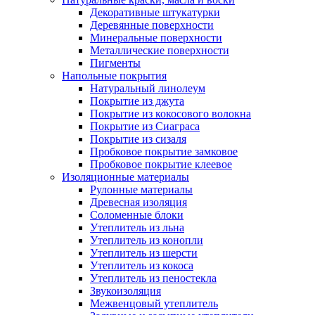
Декоративные штукатурки
Деревянные поверхности
Минеральные поверхности
Металлические поверхности
Пигменты
Напольные покрытия
Натуральный линолеум
Покрытие из джута
Покрытие из кокосового волокна
Покрытие из Сиаграса
Покрытие из сизаля
Пробковое покрытие замковое
Пробковое покрытие клеевое
Изоляционные материалы
Рулонные материалы
Древесная изоляция
Соломенные блоки
Утеплитель из льна
Утеплитель из конопли
Утеплитель из шерсти
Утеплитель из кокоса
Утеплитель из пеностекла
Звукоизоляция
Межвенцовый утеплитель