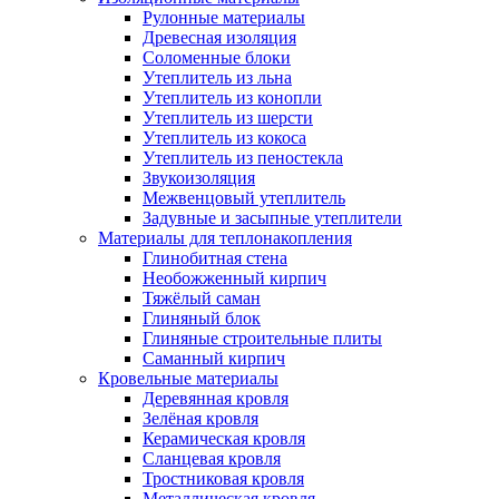
Рулонные материалы
Древесная изоляция
Соломенные блоки
Утеплитель из льна
Утеплитель из конопли
Утеплитель из шерсти
Утеплитель из кокоса
Утеплитель из пеностекла
Звукоизоляция
Межвенцовый утеплитель
Задувные и засыпные утеплители
Материалы для теплонакопления
Глинобитная стена
Необожженный кирпич
Тяжёлый саман
Глиняный блок
Глиняные строительные плиты
Саманный кирпич
Кровельные материалы
Деревянная кровля
Зелёная кровля
Керамическая кровля
Сланцевая кровля
Тростниковая кровля
Металлическая кровля