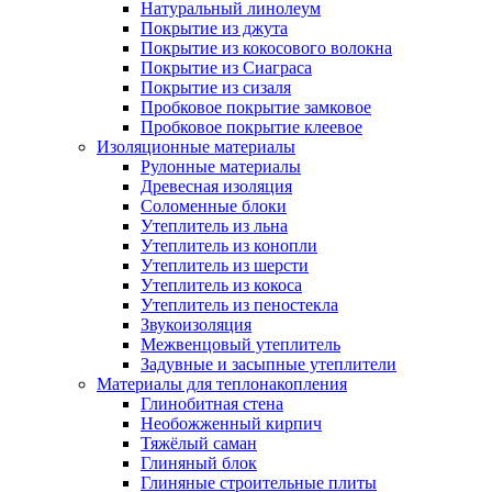
Натуральный линолеум
Покрытие из джута
Покрытие из кокосового волокна
Покрытие из Сиаграса
Покрытие из сизаля
Пробковое покрытие замковое
Пробковое покрытие клеевое
Изоляционные материалы
Рулонные материалы
Древесная изоляция
Соломенные блоки
Утеплитель из льна
Утеплитель из конопли
Утеплитель из шерсти
Утеплитель из кокоса
Утеплитель из пеностекла
Звукоизоляция
Межвенцовый утеплитель
Задувные и засыпные утеплители
Материалы для теплонакопления
Глинобитная стена
Необожженный кирпич
Тяжёлый саман
Глиняный блок
Глиняные строительные плиты