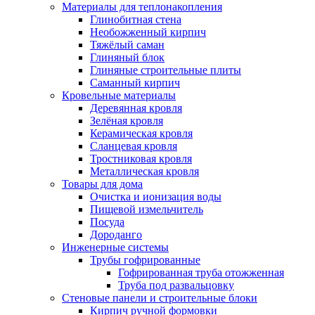
Материалы для теплонакопления
Глинобитная стена
Необожженный кирпич
Тяжёлый саман
Глиняный блок
Глиняные строительные плиты
Саманный кирпич
Кровельные материалы
Деревянная кровля
Зелёная кровля
Керамическая кровля
Сланцевая кровля
Тростниковая кровля
Металлическая кровля
Товары для дома
Очистка и ионизация воды
Пищевой измельчитель
Посуда
Дороданго
Инженерные системы
Трубы гофрированные
Гофрированная труба отожженная
Труба под развальцовку
Стеновые панели и строительные блоки
Кирпич ручной формовки