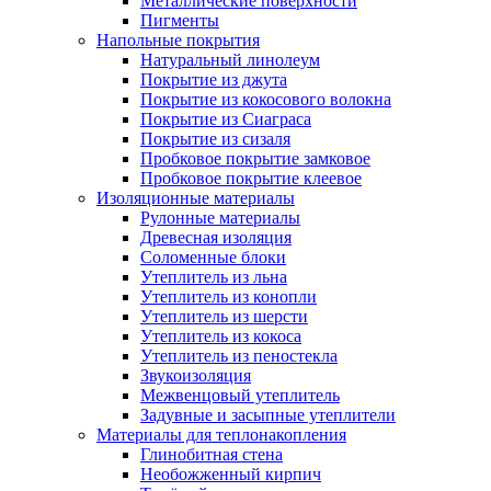
Металлические поверхности
Пигменты
Напольные покрытия
Натуральный линолеум
Покрытие из джута
Покрытие из кокосового волокна
Покрытие из Сиаграса
Покрытие из сизаля
Пробковое покрытие замковое
Пробковое покрытие клеевое
Изоляционные материалы
Рулонные материалы
Древесная изоляция
Соломенные блоки
Утеплитель из льна
Утеплитель из конопли
Утеплитель из шерсти
Утеплитель из кокоса
Утеплитель из пеностекла
Звукоизоляция
Межвенцовый утеплитель
Задувные и засыпные утеплители
Материалы для теплонакопления
Глинобитная стена
Необожженный кирпич