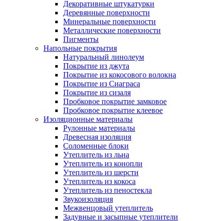
Декоративные штукатурки
Деревянные поверхности
Минеральные поверхности
Металлические поверхности
Пигменты
Напольные покрытия
Натуральный линолеум
Покрытие из джута
Покрытие из кокосового волокна
Покрытие из Сиаграса
Покрытие из сизаля
Пробковое покрытие замковое
Пробковое покрытие клеевое
Изоляционные материалы
Рулонные материалы
Древесная изоляция
Соломенные блоки
Утеплитель из льна
Утеплитель из конопли
Утеплитель из шерсти
Утеплитель из кокоса
Утеплитель из пеностекла
Звукоизоляция
Межвенцовый утеплитель
Задувные и засыпные утеплители