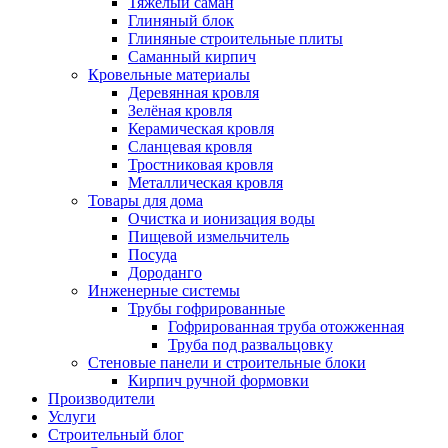
Тяжёлый саман
Глиняный блок
Глиняные строительные плиты
Саманный кирпич
Кровельные материалы
Деревянная кровля
Зелёная кровля
Керамическая кровля
Сланцевая кровля
Тростниковая кровля
Металлическая кровля
Товары для дома
Очистка и ионизация воды
Пищевой измельчитель
Посуда
Дороданго
Инженерные системы
Трубы гофрированные
Гофрированная труба отожженная
Труба под развальцовку
Стеновые панели и строительные блоки
Кирпич ручной формовки
Производители
Услуги
Строительный блог