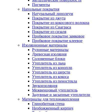
Металлические поверхности
Пигменты
Напольные покрытия
Натуральный линолеум
Покрытие из джута
Покрытие из кокосового волокна
Покрытие из Сиаграса
Покрытие из сизаля
Пробковое покрытие замковое
Пробковое покрытие клеевое
Изоляционные материалы
Рулонные материалы
Древесная изоляция
Соломенные блоки
Утеплитель из льна
Утеплитель из конопли
Утеплитель из шерсти
Утеплитель из кокоса
Утеплитель из пеностекла
Звукоизоляция
Межвенцовый утеплитель
Задувные и засыпные утеплители
Материалы для теплонакопления
Глинобитная стена
Необожженный кирпич