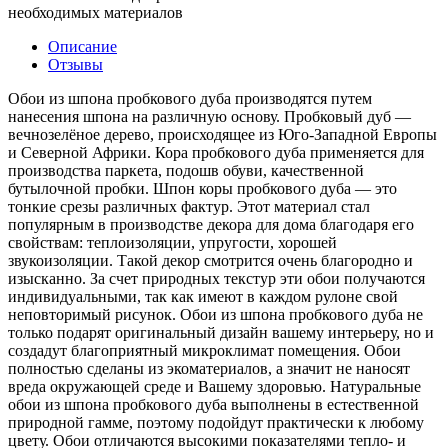
необходимых материалов
Описание
Отзывы
Обои из шпона пробкового дуба производятся путем
нанесения шпона на различную основу. Пробковый дуб —
вечнозелёное дерево, происходящее из Юго-Западной Европы
и Северной Африки. Кора пробкового дуба применяется для
производства паркета, подошв обуви, качественной
бутылочной пробки. Шпон коры пробкового дуба — это
тонкие срезы различных фактур. Этот материал стал
популярным в производстве декора для дома благодаря его
свойствам: теплоизоляции, упругости, хорошей
звукоизоляции. Такой декор смотрится очень благородно и
изысканно. За счет природных текстур эти обои получаются
индивидуальными, так как имеют в каждом рулоне свой
неповторимый рисунок. Обои из шпона пробкового дуба не
только подарят оригинальный дизайн вашему интерьеру, но и
создадут благоприятный микроклимат помещения. Обои
полностью сделаны из экоматериалов, а значит не наносят
вреда окружающей среде и Вашему здоровью. Натуральные
обои из шпона пробкового дуба выполнены в естественной
природной гамме, поэтому подойдут практически к любому
цвету. Обои отличаются высокими показателями тепло- и