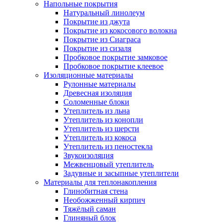
Напольные покрытия
Натуральный линолеум
Покрытие из джута
Покрытие из кокосового волокна
Покрытие из Сиаграса
Покрытие из сизаля
Пробковое покрытие замковое
Пробковое покрытие клеевое
Изоляционные материалы
Рулонные материалы
Древесная изоляция
Соломенные блоки
Утеплитель из льна
Утеплитель из конопли
Утеплитель из шерсти
Утеплитель из кокоса
Утеплитель из пеностекла
Звукоизоляция
Межвенцовый утеплитель
Задувные и засыпные утеплители
Материалы для теплонакопления
Глинобитная стена
Необожженный кирпич
Тяжёлый саман
Глиняный блок