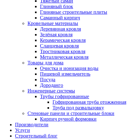
Тяжёлый саман
Глиняный блок
Глиняные строительные плиты
Саманный кирпич
Кровельные материалы
Деревянная кровля
Зелёная кровля
Керамическая кровля
Сланцевая кровля
Тростниковая кровля
Металлическая кровля
Товары для дома
Очистка и ионизация воды
Пищевой измельчитель
Посуда
Дороданго
Инженерные системы
Трубы гофрированные
Гофрированная труба отожженная
Труба под развальцовку
Стеновые панели и строительные блоки
Кирпич ручной формовки
Производители
Услуги
Строительный блог