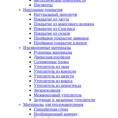
Металлические поверхности
Пигменты
Напольные покрытия
Натуральный линолеум
Покрытие из джута
Покрытие из кокосового волокна
Покрытие из Сиаграса
Покрытие из сизаля
Пробковое покрытие замковое
Пробковое покрытие клеевое
Изоляционные материалы
Рулонные материалы
Древесная изоляция
Соломенные блоки
Утеплитель из льна
Утеплитель из конопли
Утеплитель из шерсти
Утеплитель из кокоса
Утеплитель из пеностекла
Звукоизоляция
Межвенцовый утеплитель
Задувные и засыпные утеплители
Материалы для теплонакопления
Глинобитная стена
Необожженный кирпич