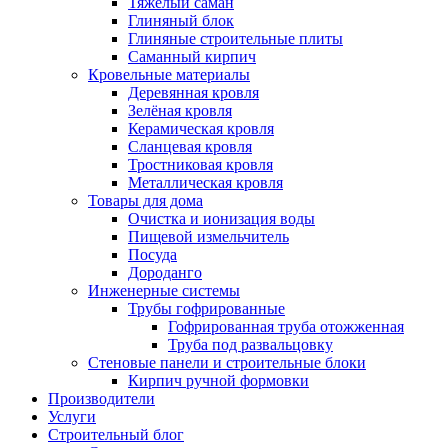
Тяжёлый саман
Глиняный блок
Глиняные строительные плиты
Саманный кирпич
Кровельные материалы
Деревянная кровля
Зелёная кровля
Керамическая кровля
Сланцевая кровля
Тростниковая кровля
Металлическая кровля
Товары для дома
Очистка и ионизация воды
Пищевой измельчитель
Посуда
Дороданго
Инженерные системы
Трубы гофрированные
Гофрированная труба отожженная
Труба под развальцовку
Стеновые панели и строительные блоки
Кирпич ручной формовки
Производители
Услуги
Строительный блог