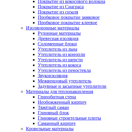
Покрытие из кокосового волокна
Покрытие из Сиаграса
Покрытие из сизаля
Пробковое покрытие замковое
Пробковое покрытие клеевое
Изоляционные материалы
Рулонные материалы
Древесная изоляция
Соломенные блоки
Утеплитель из льна
Утеплитель из конопли
Утеплитель из шерсти
Утеплитель из кокоса
Утеплитель из пеностекла
Звукоизоляция
Межвенцовый утеплитель
Задувные и засыпные утеплители
Материалы для теплонакопления
Глинобитная стена
Необожженный кирпич
Тяжёлый саман
Глиняный блок
Глиняные строительные плиты
Саманный кирпич
Кровельные материалы