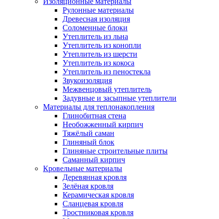
Изоляционные материалы
Рулонные материалы
Древесная изоляция
Соломенные блоки
Утеплитель из льна
Утеплитель из конопли
Утеплитель из шерсти
Утеплитель из кокоса
Утеплитель из пеностекла
Звукоизоляция
Межвенцовый утеплитель
Задувные и засыпные утеплители
Материалы для теплонакопления
Глинобитная стена
Необожженный кирпич
Тяжёлый саман
Глиняный блок
Глиняные строительные плиты
Саманный кирпич
Кровельные материалы
Деревянная кровля
Зелёная кровля
Керамическая кровля
Сланцевая кровля
Тростниковая кровля