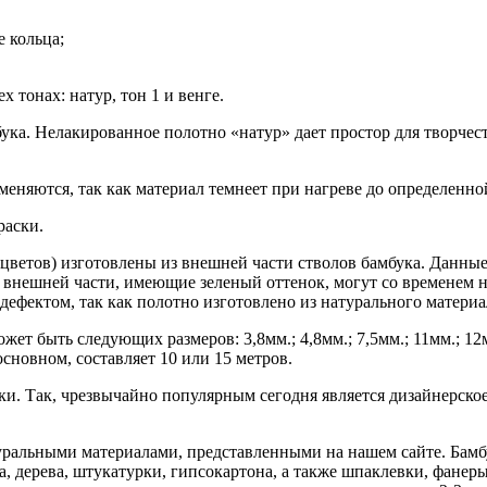
 кольца;
 тонах: натур, тон 1 и венге.
ука. Нелакированное полотно «натур» дает простор для творчес
меняются, так как материал темнеет при нагреве до определенно
раски.
х цветов) изготовлены из внешней части стволов бамбука. Данн
 внешней части, имеющие зеленый оттенок, могут со временем н
я дефектом, так как полотно изготовлено из натурального матер
 быть следующих размеров: 3,8мм.; 4,8мм.; 7,5мм.; 11мм.; 12м
основном, составляет 10 или 15 метров.
. Так, чрезвычайно популярным сегодня является дизайнерское
уральными материалами, представленными на нашем сайте. Бамб
, дерева, штукатурки, гипсокартона, а также шпаклевки, фанер