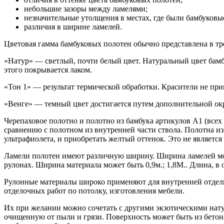
небольшие зазоры между ламелями;
незначительные утолщения в местах, где были бамбуковые
различия в ширине ламелей.
Цветовая гамма бамбуковых полотен обычно представлена в трех
«Натур» — светлый, почти белый цвет. Натуральный цвет бамб
этого покрывается лаком.
«Тон 1» — результат термической обработки. Красители не при
«Венге» — темный цвет достигается путем дополнительной ок
Черепаховое полотно и полотно из бамбука артикулов А1 (все
сравнению с полотном из внутренней части ствола. Полотна из
ультрафиолета, и приобретать желтый оттенок. Это не являетс
Ламели полотен имеют различную ширину. Ширина ламелей может
рулонах. Ширина материала может быть 0,9м.; 1,8М.. Длина, в 
Рулонные материалы широко применяют для внутренней отделки
отделочных работ по потолку, изготовления мебели.
Их при желании можно сочетать с другими экзотическими нат
очищенную от пыли и грязи. Поверхность может быть из бетона