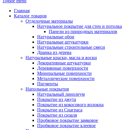
Toggle menu
Главная
Каталог товаров
Отделочные материалы
Натуральное покрытие для стен и потолка
Панели из природных материалов
Натуральные обои
Натуральные штукатурки
Натуральные строительные смеси
Дранка из дерева
Натуральные краски, масла и воски
Декоративные штукатурки
Деревянные поверхности
Минеральные поверхности
Металлические поверхности
Пигменты
Напольные покрытия
Натуральный линолеум
Покрытие из джута
Покрытие из кокосового волокна
Покрытие из Сиаграса
Покрытие из сизаля
Пробковое покрытие замковое
Пробковое покрытие клеевое