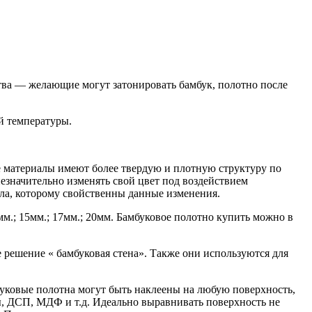
тва — желающие могут затонировать бамбук, полотно после
й температуры.
ые материалы имеют более твердую и плотную структуру по
езначительно изменять свой цвет под воздействием
иала, которому свойственны данные изменения.
м.; 15мм.; 17мм.; 20мм. Бамбуковое полотно купить можно в
 решение « бамбуковая стена». Также они используются для
уковые полотна могут быть наклеены на любую поверхность,
ы, ДСП, МДФ и т.д. Идеально выравнивать поверхность не