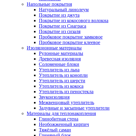
Напольные покрытия
Натуральный линолеум
Покрытие из джута
Покрытие из кокосового волокна
Покрытие из Сиаграса
Покрытие из сизаля
Пробковое покрытие замковое
Пробковое покрытие клеевое
Изоляционные материалы
Рулонные материалы
Древесная изоляция
Соломенные блоки
Утеплитель из льна
Утеплитель из конопли
Утеплитель из шерсти
Утеплитель из кокоса
Утеплитель из пеностекла
Звукоизоляция
Межвенцовый утеплитель
Задувные и засыпные утеплители
Материалы для теплонакопления
Глинобитная стена
Необожженный кирпич
Тяжёлый саман
Глиняный блок