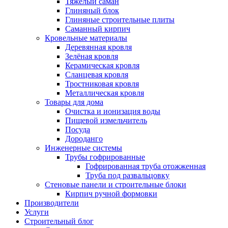
Тяжёлый саман
Глиняный блок
Глиняные строительные плиты
Саманный кирпич
Кровельные материалы
Деревянная кровля
Зелёная кровля
Керамическая кровля
Сланцевая кровля
Тростниковая кровля
Металлическая кровля
Товары для дома
Очистка и ионизация воды
Пищевой измельчитель
Посуда
Дороданго
Инженерные системы
Трубы гофрированные
Гофрированная труба отожженная
Труба под развальцовку
Стеновые панели и строительные блоки
Кирпич ручной формовки
Производители
Услуги
Строительный блог