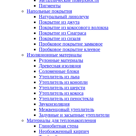
Металлические поверхности
Пигменты
Напольные покрытия
Натуральный линолеум
Покрытие из джута
Покрытие из кокосового волокна
Покрытие из Сиаграса
Покрытие из сизаля
Пробковое покрытие замковое
Пробковое покрытие клеевое
Изоляционные материалы
Рулонные материалы
Древесная изоляция
Соломенные блоки
Утеплитель из льна
Утеплитель из конопли
Утеплитель из шерсти
Утеплитель из кокоса
Утеплитель из пеностекла
Звукоизоляция
Межвенцовый утеплитель
Задувные и засыпные утеплители
Материалы для теплонакопления
Глинобитная стена
Необожженный кирпич