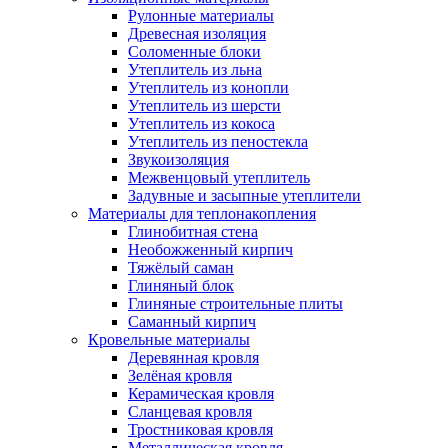
Рулонные материалы
Древесная изоляция
Соломенные блоки
Утеплитель из льна
Утеплитель из конопли
Утеплитель из шерсти
Утеплитель из кокоса
Утеплитель из пеностекла
Звукоизоляция
Межвенцовый утеплитель
Задувные и засыпные утеплители
Материалы для теплонакопления
Глинобитная стена
Необожженный кирпич
Тяжёлый саман
Глиняный блок
Глиняные строительные плиты
Саманный кирпич
Кровельные материалы
Деревянная кровля
Зелёная кровля
Керамическая кровля
Сланцевая кровля
Тростниковая кровля
Металлическая кровля