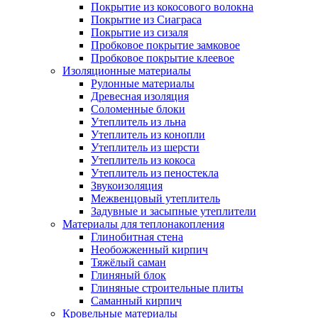
Покрытие из кокосового волокна
Покрытие из Сиаграса
Покрытие из сизаля
Пробковое покрытие замковое
Пробковое покрытие клеевое
Изоляционные материалы
Рулонные материалы
Древесная изоляция
Соломенные блоки
Утеплитель из льна
Утеплитель из конопли
Утеплитель из шерсти
Утеплитель из кокоса
Утеплитель из пеностекла
Звукоизоляция
Межвенцовый утеплитель
Задувные и засыпные утеплители
Материалы для теплонакопления
Глинобитная стена
Необожженный кирпич
Тяжёлый саман
Глиняный блок
Глиняные строительные плиты
Саманный кирпич
Кровельные материалы