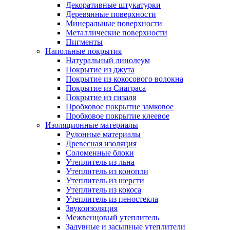
Декоративные штукатурки
Деревянные поверхности
Минеральные поверхности
Металлические поверхности
Пигменты
Напольные покрытия
Натуральный линолеум
Покрытие из джута
Покрытие из кокосового волокна
Покрытие из Сиаграса
Покрытие из сизаля
Пробковое покрытие замковое
Пробковое покрытие клеевое
Изоляционные материалы
Рулонные материалы
Древесная изоляция
Соломенные блоки
Утеплитель из льна
Утеплитель из конопли
Утеплитель из шерсти
Утеплитель из кокоса
Утеплитель из пеностекла
Звукоизоляция
Межвенцовый утеплитель
Задувные и засыпные утеплители