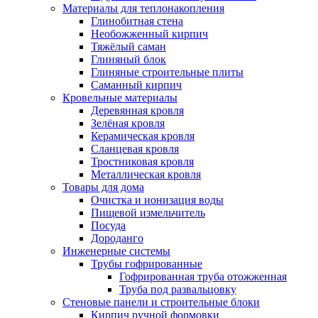
Материалы для теплонакопления
Глинобитная стена
Необожженный кирпич
Тяжёлый саман
Глиняный блок
Глиняные строительные плиты
Саманный кирпич
Кровельные материалы
Деревянная кровля
Зелёная кровля
Керамическая кровля
Сланцевая кровля
Тростниковая кровля
Металлическая кровля
Товары для дома
Очистка и ионизация воды
Пищевой измельчитель
Посуда
Дороданго
Инженерные системы
Трубы гофрированные
Гофрированная труба отожженная
Труба под развальцовку
Стеновые панели и строительные блоки
Кирпич ручной формовки