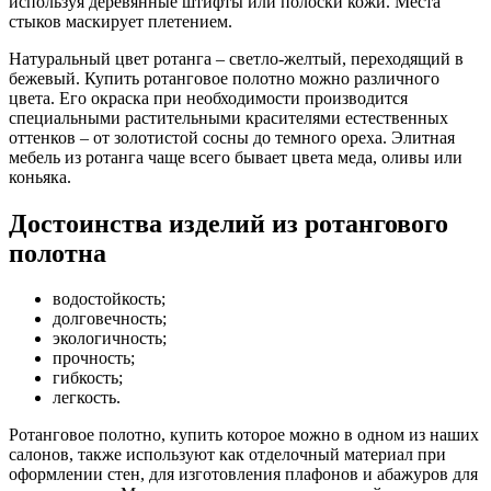
используя деревянные штифты или полоски кожи. Места
стыков маскирует плетением.
Натуральный цвет ротанга – светло-желтый, переходящий в
бежевый. Купить ротанговое полотно можно различного
цвета. Его окраска при необходимости производится
специальными растительными красителями естественных
оттенков – от золотистой сосны до темного ореха. Элитная
мебель из ротанга чаще всего бывает цвета меда, оливы или
коньяка.
Достоинства изделий из ротангового
полотна
водостойкость;
долговечность;
экологичность;
прочность;
гибкость;
легкость.
Ротанговое полотно, купить которое можно в одном из наших
салонов, также используют как отделочный материал при
оформлении стен, для изготовления плафонов и абажуров для