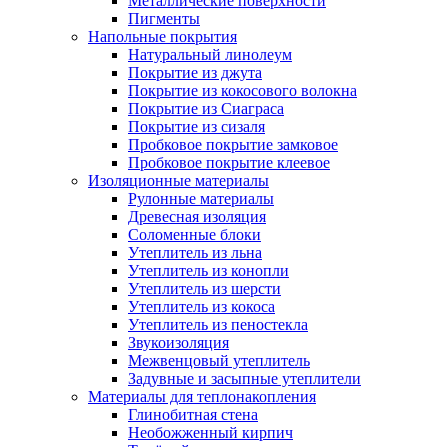
Металлические поверхности
Пигменты
Напольные покрытия
Натуральный линолеум
Покрытие из джута
Покрытие из кокосового волокна
Покрытие из Сиаграса
Покрытие из сизаля
Пробковое покрытие замковое
Пробковое покрытие клеевое
Изоляционные материалы
Рулонные материалы
Древесная изоляция
Соломенные блоки
Утеплитель из льна
Утеплитель из конопли
Утеплитель из шерсти
Утеплитель из кокоса
Утеплитель из пеностекла
Звукоизоляция
Межвенцовый утеплитель
Задувные и засыпные утеплители
Материалы для теплонакопления
Глинобитная стена
Необожженный кирпич