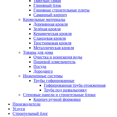
Тяжёлый саман
Глиняный блок
Глиняные строительные плиты
Саманный кирпич
Кровельные материалы
Деревянная кровля
Зелёная кровля
Керамическая кровля
Сланцевая кровля
Тростниковая кровля
Металлическая кровля
Товары для дома
Очистка и ионизация воды
Пищевой измельчитель
Посуда
Дороданго
Инженерные системы
Трубы гофрированные
Гофрированная труба отожженная
Труба под развальцовку
Стеновые панели и строительные блоки
Кирпич ручной формовки
Производители
Услуги
Строительный блог