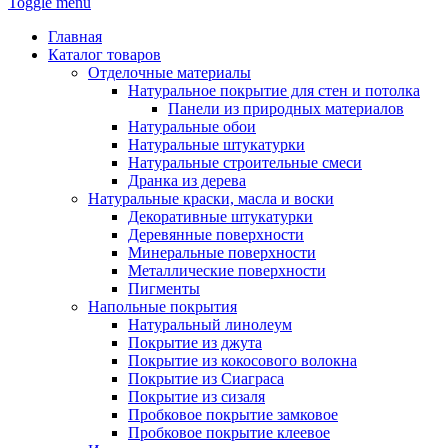
Toggle menu
Главная
Каталог товаров
Отделочные материалы
Натуральное покрытие для стен и потолка
Панели из природных материалов
Натуральные обои
Натуральные штукатурки
Натуральные строительные смеси
Дранка из дерева
Натуральные краски, масла и воски
Декоративные штукатурки
Деревянные поверхности
Минеральные поверхности
Металлические поверхности
Пигменты
Напольные покрытия
Натуральный линолеум
Покрытие из джута
Покрытие из кокосового волокна
Покрытие из Сиаграса
Покрытие из сизаля
Пробковое покрытие замковое
Пробковое покрытие клеевое