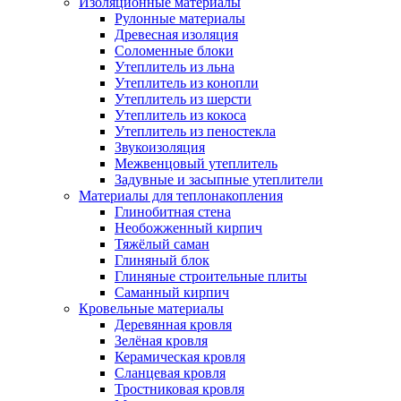
Изоляционные материалы
Рулонные материалы
Древесная изоляция
Соломенные блоки
Утеплитель из льна
Утеплитель из конопли
Утеплитель из шерсти
Утеплитель из кокоса
Утеплитель из пеностекла
Звукоизоляция
Межвенцовый утеплитель
Задувные и засыпные утеплители
Материалы для теплонакопления
Глинобитная стена
Необожженный кирпич
Тяжёлый саман
Глиняный блок
Глиняные строительные плиты
Саманный кирпич
Кровельные материалы
Деревянная кровля
Зелёная кровля
Керамическая кровля
Сланцевая кровля
Тростниковая кровля