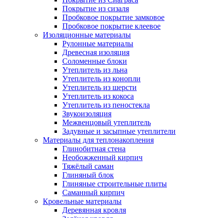
Покрытие из сизаля
Пробковое покрытие замковое
Пробковое покрытие клеевое
Изоляционные материалы
Рулонные материалы
Древесная изоляция
Соломенные блоки
Утеплитель из льна
Утеплитель из конопли
Утеплитель из шерсти
Утеплитель из кокоса
Утеплитель из пеностекла
Звукоизоляция
Межвенцовый утеплитель
Задувные и засыпные утеплители
Материалы для теплонакопления
Глинобитная стена
Необожженный кирпич
Тяжёлый саман
Глиняный блок
Глиняные строительные плиты
Саманный кирпич
Кровельные материалы
Деревянная кровля