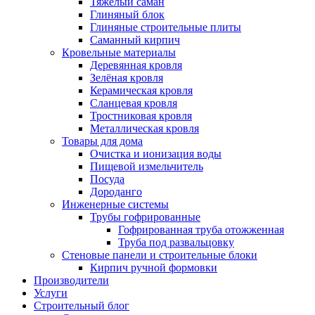
Тяжёлый саман
Глиняный блок
Глиняные строительные плиты
Саманный кирпич
Кровельные материалы
Деревянная кровля
Зелёная кровля
Керамическая кровля
Сланцевая кровля
Тростниковая кровля
Металлическая кровля
Товары для дома
Очистка и ионизация воды
Пищевой измельчитель
Посуда
Дороданго
Инженерные системы
Трубы гофрированные
Гофрированная труба отожженная
Труба под развальцовку
Стеновые панели и строительные блоки
Кирпич ручной формовки
Производители
Услуги
Строительный блог