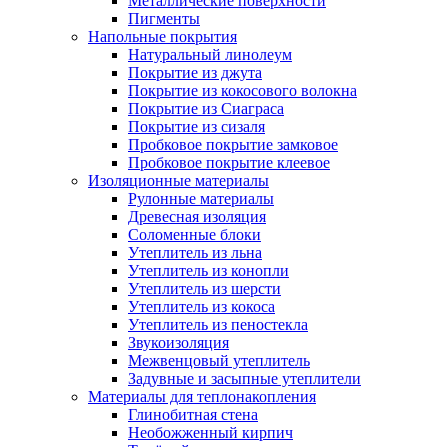
Металлические поверхности
Пигменты
Напольные покрытия
Натуральный линолеум
Покрытие из джута
Покрытие из кокосового волокна
Покрытие из Сиаграса
Покрытие из сизаля
Пробковое покрытие замковое
Пробковое покрытие клеевое
Изоляционные материалы
Рулонные материалы
Древесная изоляция
Соломенные блоки
Утеплитель из льна
Утеплитель из конопли
Утеплитель из шерсти
Утеплитель из кокоса
Утеплитель из пеностекла
Звукоизоляция
Межвенцовый утеплитель
Задувные и засыпные утеплители
Материалы для теплонакопления
Глинобитная стена
Необожженный кирпич