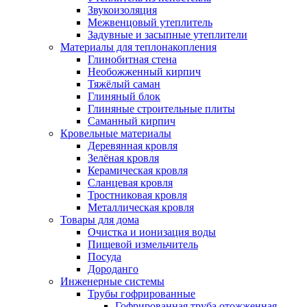
Звукоизоляция
Межвенцовый утеплитель
Задувные и засыпные утеплители
Материалы для теплонакопления
Глинобитная стена
Необожженный кирпич
Тяжёлый саман
Глиняный блок
Глиняные строительные плиты
Саманный кирпич
Кровельные материалы
Деревянная кровля
Зелёная кровля
Керамическая кровля
Сланцевая кровля
Тростниковая кровля
Металлическая кровля
Товары для дома
Очистка и ионизация воды
Пищевой измельчитель
Посуда
Дороданго
Инженерные системы
Трубы гофрированные
Гофрированная труба отожженная