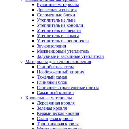
Рулонные материалы
Древесная изоляция
Соломенные блоки
Утеплитель из льна
Утеплитель из конопли
Утеплитель из шерсти
Утеплитель из кокоса
Утеплитель из пеностекла
Звукоизоляция
Межвенцовый утеплитель
Задувные и засыпные утеплители
Материалы для теплонакопления
Глинобитная стена
Необожженный кирпич
Тяжёлый саман
Глиняный блок
Глиняные строительные плиты
Саманный кирпич
Кровельные материалы
Деревянная кровля
Зелёная кровля
Керамическая кровля
Сланцевая кровля
Тростниковая кровля
Металлическая кровля