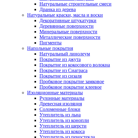
Натуральные строительные смеси
Дранка из дерева
Натуральные краски, масла и воски
Декоративные штукатурки
Деревянные поверхности
Минеральные поверхности
Металлические поверхности
Пигменты
Напольные покрытия
Натуральный линолеум
Покрытие из джута
Покрытие из кокосового волокна
Покрытие из Сиаграса
Покрытие из сизаля
Пробковое покрытие замковое
Пробковое покрытие клеевое
Изоляционные материалы
Рулонные материалы
Древесная изоляция
Соломенные блоки
Утеплитель из льна
Утеплитель из конопли
Утеплитель из шерсти
Утеплитель из кокоса
Утеплитель из пеностекла