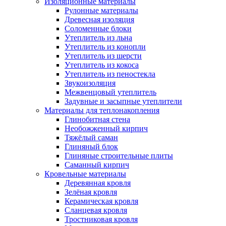
Изоляционные материалы
Рулонные материалы
Древесная изоляция
Соломенные блоки
Утеплитель из льна
Утеплитель из конопли
Утеплитель из шерсти
Утеплитель из кокоса
Утеплитель из пеностекла
Звукоизоляция
Межвенцовый утеплитель
Задувные и засыпные утеплители
Материалы для теплонакопления
Глинобитная стена
Необожженный кирпич
Тяжёлый саман
Глиняный блок
Глиняные строительные плиты
Саманный кирпич
Кровельные материалы
Деревянная кровля
Зелёная кровля
Керамическая кровля
Сланцевая кровля
Тростниковая кровля