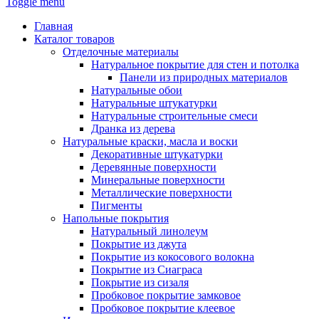
Toggle menu
Главная
Каталог товаров
Отделочные материалы
Натуральное покрытие для стен и потолка
Панели из природных материалов
Натуральные обои
Натуральные штукатурки
Натуральные строительные смеси
Дранка из дерева
Натуральные краски, масла и воски
Декоративные штукатурки
Деревянные поверхности
Минеральные поверхности
Металлические поверхности
Пигменты
Напольные покрытия
Натуральный линолеум
Покрытие из джута
Покрытие из кокосового волокна
Покрытие из Сиаграса
Покрытие из сизаля
Пробковое покрытие замковое
Пробковое покрытие клеевое