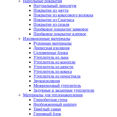
Напольные покрытия
Натуральный линолеум
Покрытие из джута
Покрытие из кокосового волокна
Покрытие из Сиаграса
Покрытие из сизаля
Пробковое покрытие замковое
Пробковое покрытие клеевое
Изоляционные материалы
Рулонные материалы
Древесная изоляция
Соломенные блоки
Утеплитель из льна
Утеплитель из конопли
Утеплитель из шерсти
Утеплитель из кокоса
Утеплитель из пеностекла
Звукоизоляция
Межвенцовый утеплитель
Задувные и засыпные утеплители
Материалы для теплонакопления
Глинобитная стена
Необожженный кирпич
Тяжёлый саман
Глиняный блок