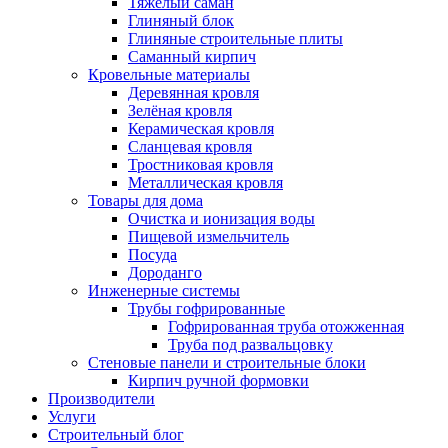
Тяжёлый саман
Глиняный блок
Глиняные строительные плиты
Саманный кирпич
Кровельные материалы
Деревянная кровля
Зелёная кровля
Керамическая кровля
Сланцевая кровля
Тростниковая кровля
Металлическая кровля
Товары для дома
Очистка и ионизация воды
Пищевой измельчитель
Посуда
Дороданго
Инженерные системы
Трубы гофрированные
Гофрированная труба отожженная
Труба под развальцовку
Стеновые панели и строительные блоки
Кирпич ручной формовки
Производители
Услуги
Строительный блог