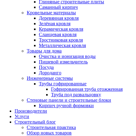
Глиняные строительные плиты
Саманный кирпич
Кровельные материалы
Деревянная кровля
Зелёная кровля
Керамическая кровля
Сланцевая кровля
Тростниковая кровля
Металлическая кровля
Товары для дома
Очистка и ионизация воды
Пищевой измельчитель
Посуда
Дороданго
Инженерные системы
Трубы гофрированные
Гофрированная труба отожженная
Труба под развальцовку
Стеновые панели и строительные блоки
Кирпич ручной формовки
Производители
Услуги
Строительный блог
Строительная практика
Обзор новых товаров