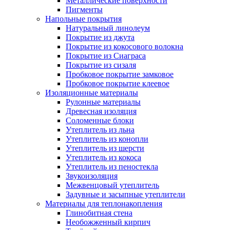
Металлические поверхности
Пигменты
Напольные покрытия
Натуральный линолеум
Покрытие из джута
Покрытие из кокосового волокна
Покрытие из Сиаграса
Покрытие из сизаля
Пробковое покрытие замковое
Пробковое покрытие клеевое
Изоляционные материалы
Рулонные материалы
Древесная изоляция
Соломенные блоки
Утеплитель из льна
Утеплитель из конопли
Утеплитель из шерсти
Утеплитель из кокоса
Утеплитель из пеностекла
Звукоизоляция
Межвенцовый утеплитель
Задувные и засыпные утеплители
Материалы для теплонакопления
Глинобитная стена
Необожженный кирпич