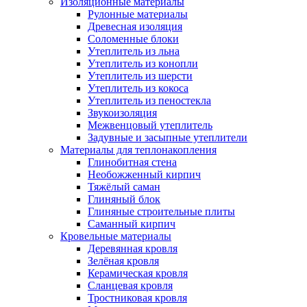
Изоляционные материалы
Рулонные материалы
Древесная изоляция
Соломенные блоки
Утеплитель из льна
Утеплитель из конопли
Утеплитель из шерсти
Утеплитель из кокоса
Утеплитель из пеностекла
Звукоизоляция
Межвенцовый утеплитель
Задувные и засыпные утеплители
Материалы для теплонакопления
Глинобитная стена
Необожженный кирпич
Тяжёлый саман
Глиняный блок
Глиняные строительные плиты
Саманный кирпич
Кровельные материалы
Деревянная кровля
Зелёная кровля
Керамическая кровля
Сланцевая кровля
Тростниковая кровля