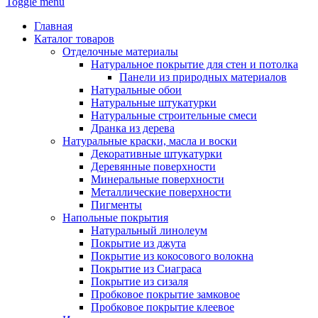
Toggle menu
Главная
Каталог товаров
Отделочные материалы
Натуральное покрытие для стен и потолка
Панели из природных материалов
Натуральные обои
Натуральные штукатурки
Натуральные строительные смеси
Дранка из дерева
Натуральные краски, масла и воски
Декоративные штукатурки
Деревянные поверхности
Минеральные поверхности
Металлические поверхности
Пигменты
Напольные покрытия
Натуральный линолеум
Покрытие из джута
Покрытие из кокосового волокна
Покрытие из Сиаграса
Покрытие из сизаля
Пробковое покрытие замковое
Пробковое покрытие клеевое