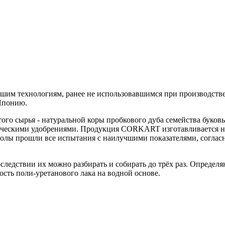
 технологиям, ранее не использовавшимся при производстве 
 Японию.
ого сырья - натуральной коры пробкового дуба семейства буковы
ическими удобрениями. Продукция CORKART изготавливается н
лы прошли все испытания с наилучшими показателями, согласно
ледствии их можно разбирать и собирать до трёх раз. Опреде
сть поли-уретанового лака на водной основе.