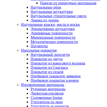
Панели из природных материалов
Натуральные обои
Натуральные штукатурки
Натуральные строительные смеси
Дранка из дерева
Натуральные краски, масла и воски
Декоративные штукатурки
Деревянные поверхности
Минеральные поверхности
Металлические поверхности
Пигменты
Напольные покрытия
Натуральный линолеум
Покрытие из джута
Покрытие из кокосового волокна
Покрытие из Сиаграса
Покрытие из сизаля
Пробковое покрытие замковое
Пробковое покрытие клеевое
Изоляционные материалы
Рулонные материалы
Древесная изоляция
Соломенные блоки
Утеплитель из льна
Утеплитель из конопли