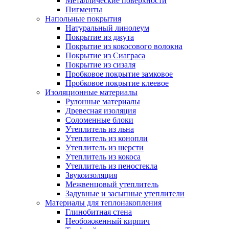
Металлические поверхности
Пигменты
Напольные покрытия
Натуральный линолеум
Покрытие из джута
Покрытие из кокосового волокна
Покрытие из Сиаграса
Покрытие из сизаля
Пробковое покрытие замковое
Пробковое покрытие клеевое
Изоляционные материалы
Рулонные материалы
Древесная изоляция
Соломенные блоки
Утеплитель из льна
Утеплитель из конопли
Утеплитель из шерсти
Утеплитель из кокоса
Утеплитель из пеностекла
Звукоизоляция
Межвенцовый утеплитель
Задувные и засыпные утеплители
Материалы для теплонакопления
Глинобитная стена
Необожженный кирпич