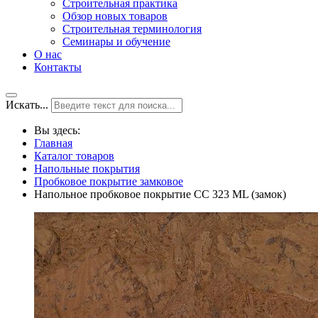
Строительная практика
Обзор новых товаров
Строительная терминология
Семинары и обучение
О нас
Контакты
Искать...
Вы здесь:
Главная
Каталог товаров
Напольные покрытия
Пробковое покрытие замковое
Напольное пробковое покрытие CC 323 ML (замок)