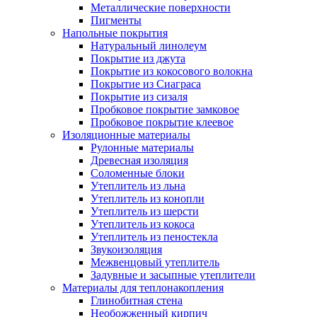
Металлические поверхности
Пигменты
Напольные покрытия
Натуральный линолеум
Покрытие из джута
Покрытие из кокосового волокна
Покрытие из Сиаграса
Покрытие из сизаля
Пробковое покрытие замковое
Пробковое покрытие клеевое
Изоляционные материалы
Рулонные материалы
Древесная изоляция
Соломенные блоки
Утеплитель из льна
Утеплитель из конопли
Утеплитель из шерсти
Утеплитель из кокоса
Утеплитель из пеностекла
Звукоизоляция
Межвенцовый утеплитель
Задувные и засыпные утеплители
Материалы для теплонакопления
Глинобитная стена
Необожженный кирпич