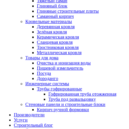
Тяжёлый саман
Глиняный блок
Глиняные строительные плиты
Саманный кирпич
Кровельные материалы
Деревянная кровля
Зелёная кровля
Керамическая кровля
Сланцевая кровля
Тростниковая кровля
Металлическая кровля
Товары для дома
Очистка и ионизация воды
Пищевой измельчитель
Посуда
Дороданго
Инженерные системы
Трубы гофрированные
Гофрированная труба отожженная
Труба под развальцовку
Стеновые панели и строительные блоки
Кирпич ручной формовки
Производители
Услуги
Строительный блог