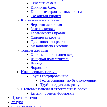
Тяжёлый саман
Глиняный блок
Глиняные строительные плиты
Саманный кирпич
Кровельные материалы
Деревянная кровля
Зелёная кровля
Керамическая кровля
Сланцевая кровля
Тростниковая кровля
Металлическая кровля
Товары для дома
Очистка и ионизация воды
Пищевой измельчитель
Посуда
Дороданго
Инженерные системы
Трубы гофрированные
Гофрированная труба отожженная
Труба под развальцовку
Стеновые панели и строительные блоки
Кирпич ручной формовки
Производители
Услуги
Строительный блог