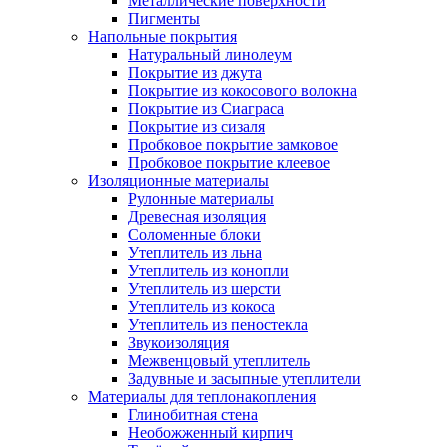
Металлические поверхности
Пигменты
Напольные покрытия
Натуральный линолеум
Покрытие из джута
Покрытие из кокосового волокна
Покрытие из Сиаграса
Покрытие из сизаля
Пробковое покрытие замковое
Пробковое покрытие клеевое
Изоляционные материалы
Рулонные материалы
Древесная изоляция
Соломенные блоки
Утеплитель из льна
Утеплитель из конопли
Утеплитель из шерсти
Утеплитель из кокоса
Утеплитель из пеностекла
Звукоизоляция
Межвенцовый утеплитель
Задувные и засыпные утеплители
Материалы для теплонакопления
Глинобитная стена
Необожженный кирпич