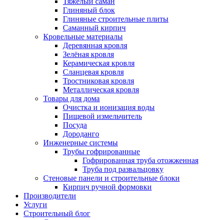
Тяжёлый саман
Глиняный блок
Глиняные строительные плиты
Саманный кирпич
Кровельные материалы
Деревянная кровля
Зелёная кровля
Керамическая кровля
Сланцевая кровля
Тростниковая кровля
Металлическая кровля
Товары для дома
Очистка и ионизация воды
Пищевой измельчитель
Посуда
Дороданго
Инженерные системы
Трубы гофрированные
Гофрированная труба отожженная
Труба под развальцовку
Стеновые панели и строительные блоки
Кирпич ручной формовки
Производители
Услуги
Строительный блог