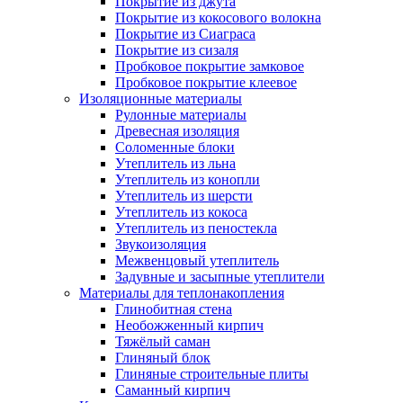
Покрытие из джута
Покрытие из кокосового волокна
Покрытие из Сиаграса
Покрытие из сизаля
Пробковое покрытие замковое
Пробковое покрытие клеевое
Изоляционные материалы
Рулонные материалы
Древесная изоляция
Соломенные блоки
Утеплитель из льна
Утеплитель из конопли
Утеплитель из шерсти
Утеплитель из кокоса
Утеплитель из пеностекла
Звукоизоляция
Межвенцовый утеплитель
Задувные и засыпные утеплители
Материалы для теплонакопления
Глинобитная стена
Необожженный кирпич
Тяжёлый саман
Глиняный блок
Глиняные строительные плиты
Саманный кирпич